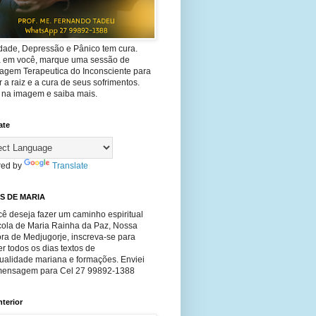
dade, Depressão e Pânico tem cura.
ta em você, marque uma sessão de
agem Terapeutica do Inconsciente para
 a raiz e a cura de seus sofrimentos.
e na imagem e saiba mais.
ate
ed by
Translate
S DE MARIA
ê deseja fazer um caminho espiritual
cola de Maria Rainha da Paz, Nossa
ra de Medjugorje, inscreva-se para
r todos os dias textos de
tualidade mariana e formações. Enviei
ensagem para Cel 27 99892-1388
nterior