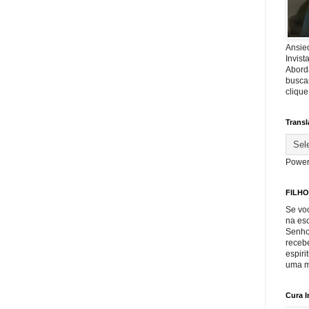
Ansie
Invis
Abord
buscar
cliqu
Transl
Power
FILHO
Se voc
na es
Senho
recebe
espiri
uma m
Cura I