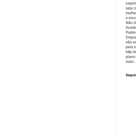
exper
seja 
mulhe
e enco
Não de
Aceite
Padre
Dispon
não e
pela i
http:/
plano
mais..
Segui