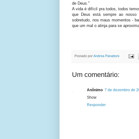
de Deus."
A vida é difícil pra todos, todos te
que Deus está sempre ao nosso
sobretudo, nos maus momentos - ba
que um mal o atinja para se aproxima
Postado por
Andrea Panattoni
Um comentário:
Anônimo
7 de dezembro de 2
Show
Responder