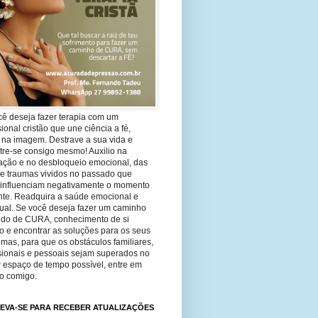
cê deseja fazer terapia com um
sional cristão que une ciência a fé,
 na imagem. Destrave a sua vida e
tre-se consigo mesmo! Auxilio na
ação e no desbloqueio emocional, das
 e traumas vividos no passado que
 influenciam negativamente o momento
nte. Readquira a saúde emocional e
tual. Se você deseja fazer um caminho
ndo de CURA, conhecimento de si
 e encontrar as soluções para os seus
mas, para que os obstáculos familiares,
ssionais e pessoais sejam superados no
 espaço de tempo possível, entre em
to comigo.
EVA-SE PARA RECEBER ATUALIZAÇÕES