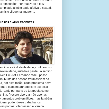
construir e viver o casamento em todas
s dimensões, ser realizado e feliz,
ampliada a intimidade afetiva e sexual.
 amis e clique na imagem..
PIA PARA ADOLESCENTES
eu filho está distante da fé, confuso com
sexualidade, irritado e perdeu o sentido
iver. Eu Prof. Fernando tadeu posso
-lo. Muito dos nossos traumas vem da
ia, por esta razão, cada problema deve
uidado e acompanhado com especial
o, tanto por parte do terapeuta como
amília. Procuro abordar não apenas
rtamentos problemáticos, mas também
rigem, podendo-se trabalhar os
tes pontos: -Depressão e Pânico ·