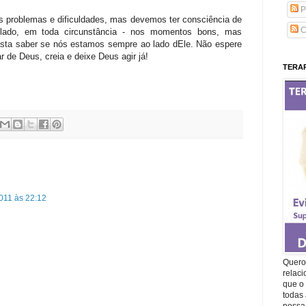
P
mos problemas e dificuldades, mas devemos ter consciência de
C
 lado, em toda
circunstância
- nos momentos bons, mas
sta saber se nós estamos sempre ao lado
dEle
. Não espere
r de Deus, creia e deixe Deus agir já!
TERAP
011 às 22:12
Quero 
relac
que o 
todas 