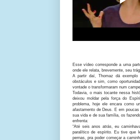
Esse vídeo
corresponde
a uma parte
onde ele relata, brevemente, seu trág
A partir daí,
Thomaz
dá exemplo 
obstáculos e sim, como oportunida
vontade o transformaram num camp
Todavia, o mais tocante nessa his
deixou moldar pela força do Espí
problema, hoje ele encara como u
afastamento de Deus. E em poucas
sua vida e de sua família, os fazendo
enfrenta:
“Até seis anos atrás, eu caminha
paralítico de espírito. Eu tive qu
pernas, pra poder começar a caminh