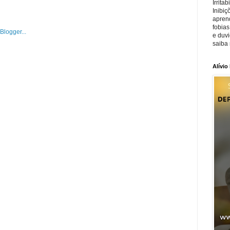
Irrita
Inibiç
apren
fobias
e duv
saiba 
Alívio