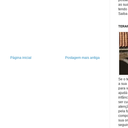
possa 
as sua
tendo 
Saiba
TERA
Página inicial
Postagem mais antiga
Se o t
a sua 
para v
ajudá
infânc
ser c
atençã
pela f
compo
sua o
seguin