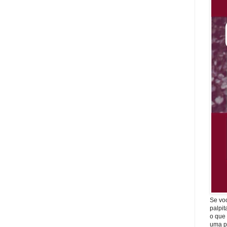
Se vo
palpit
o que
uma p