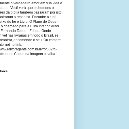
imente o verdadeiro amor em sua vida e
curado, Você verá que os homens e
res da biblia tambem passaram por isto
ntraram a resposta. Encontre a tua!
ixe de ler o Livro: O Plano de Deus -
 o chamado para a Cura Interior. Autor
 Fernando Tadeu - Editora Gente.
ível nas livrarias em todo o Brasil, se
ncontrar, encomende o seu. Ou compre
nternet no link:
/www.editoragente.com.br/livro/332/o-
-de-deus Clique na imagem e saiba
.
dores