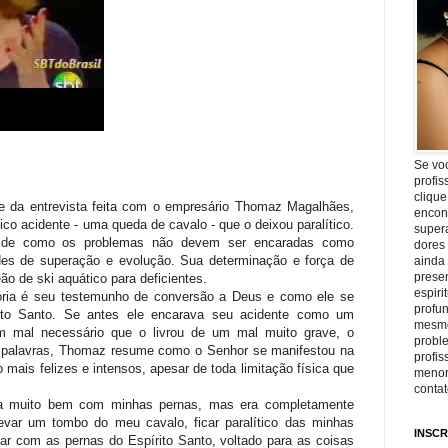
Se vo
profis
clique
 da entrevista feita com o empresário
Thomaz
Magalhães,
encon
ico acidente - uma queda de cavalo - que o deixou paralítico.
super
de como os problemas não devem ser encaradas como
dores
des de superação e evolução. Sua determinação e força de
ainda
prese
eão de
ski
aquático para deficientes.
espiri
tória é seu testemunho de conversão a Deus e como ele se
profu
rito Santo. Se antes ele encarava seu acidente como um
mesmo
m mal necessário que o livrou de um mal muito grave, o
proble
 palavras,
Thomaz
resume como o Senhor se manifestou na
profi
 mais felizes e intensos, apesar de toda limitação física que
menor
conta
va muito bem com minhas pernas, mas era completamente
e levar um tombo do meu cavalo, ficar
paralítico
das minhas
INSCR
ar com as pernas do Espírito Santo, voltado para as coisas