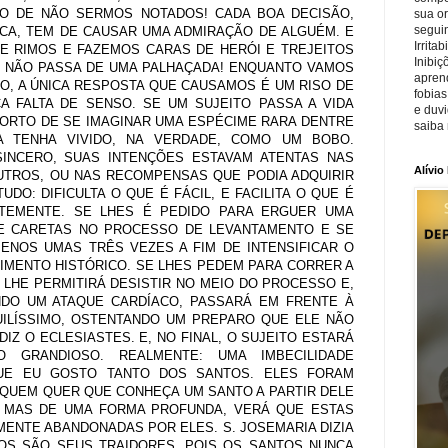
O DE NÃO SERMOS NOTADOS! CADA BOA DECISÃO,
sua o
seguin
ICA, TEM DE CAUSAR UMA ADMIRAÇÃO DE ALGUÉM. E
Irrita
 RIMOS E FAZEMOS CARAS DE HERÓI E TREJEITOS
Inibiç
DO NÃO PASSA DE UMA PALHAÇADA! ENQUANTO VAMOS
apren
O, A ÚNICA RESPOSTA QUE CAUSAMOS É UM RISO DE
fobias
A FALTA DE SENSO. SE UM SUJEITO PASSA A VIDA
e duv
FORTO DE SE IMAGINAR UMA ESPÉCIME RARA DENTRE
saiba 
 TENHA VIVIDO, NA VERDADE, COMO UM BOBO.
INCERO, SUAS INTENÇÕES ESTAVAM ATENTAS NAS
Alívio
TROS, OU NAS RECOMPENSAS QUE PODIA ADQUIRIR
UDO: DIFICULTA O QUE É FÁCIL, E FACILITA O QUE É
ENTEMENTE. SE LHES É PEDIDO PARA ERGUER UMA
DE CARETAS NO PROCESSO DE LEVANTAMENTO E SE
MENOS UMAS TRÊS VEZES A FIM DE INTENSIFICAR O
IMENTO HISTÓRICO. SE LHES PEDEM PARA CORRER A
 LHE PERMITIRÁ DESISTIR NO MEIO DO PROCESSO E,
DO UM ATAQUE CARDÍACO, PASSARÁ EM FRENTE À
ILÍSSIMO, OSTENTANDO UM PREPARO QUE ELE NÃO
DIZ O ECLESIASTES. E, NO FINAL, O SUJEITO ESTARÁ
GRANDIOSO. REALMENTE: UMA IMBECILIDADE
UE EU GOSTO TANTO DOS SANTOS. ELES FORAM
 QUEM QUER QUE CONHEÇA UM SANTO A PARTIR DELE
MAS DE UMA FORMA PROFUNDA, VERÁ QUE ESTAS
ENTE ABANDONADAS POR ELES. S. JOSEMARIA DIZIA
OS SÃO SEUS TRAIDORES, POIS OS SANTOS NUNCA