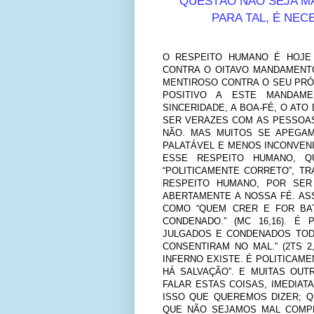
QUESTÃO NÃO SEJA MÁ
PARA TAL, É NE
O RESPEITO HUMANO É HOJE
CONTRA O OITAVO MANDAMENTO
MENTIROSO CONTRA O SEU PRÓXI
POSITIVO A ESTE MANDAME
SINCERIDADE, A BOA-FÉ, O AT
SER VERAZES COM AS PESSOA
NÃO. MAS MUITOS SE APEGAM
PALATÁVEL E MENOS INCONVENI
ESSE RESPEITO HUMANO, 
“POLITICAMENTE CORRETO”, T
RESPEITO HUMANO, POR SER
ABERTAMENTE A NOSSA FÉ. AS
COMO “QUEM CRER E FOR BA
CONDENADO.” (MC 16,16). É
JULGADOS E CONDENADOS TOD
CONSENTIRAM NO MAL.” (2TS 2
INFERNO EXISTE. É POLITICAME
HÁ SALVAÇÃO”. E MUITAS OU
FALAR ESTAS COISAS, IMEDIA
ISSO QUE QUEREMOS DIZER; Q
QUE NÃO SEJAMOS MAL COMP