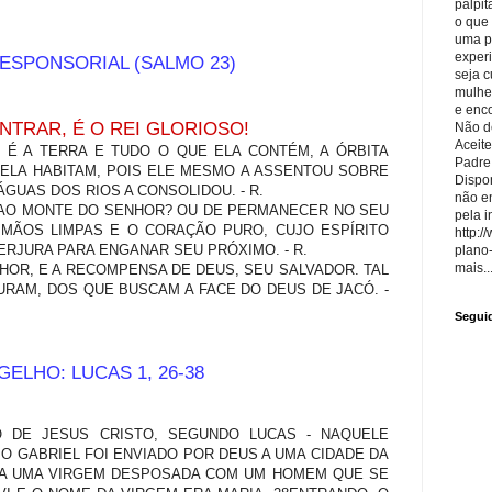
palpit
o que
uma p
exper
ESPONSORIAL (SALMO 23)
seja 
mulhe
e enco
NTRAR, É O REI GLORIOSO!
Não de
Aceite
R É A TERRA E TUDO O QUE ELA CONTÉM, A ÓRBITA
Padre
ELA HABITAM, POIS ELE MESMO A ASSENTOU SOBRE
Dispon
GUAS DOS RIOS A CONSOLIDOU. - R.
não e
R AO MONTE DO SENHOR? OU DE PERMANECER NO SEU
pela i
MÃOS LIMPAS E O CORAÇÃO PURO, CUJO ESPÍRITO
http:/
ERJURA PARA ENGANAR SEU PRÓXIMO. - R.
plano
mais..
HOR, E A RECOMPENSA DE DEUS, SEU SALVADOR. TAL
RAM, DOS QUE BUSCAM A FACE DO DEUS DE JACÓ. -
Segui
ELHO: LUCAS 1, 26-38
 DE JESUS CRISTO, SEGUNDO LUCAS - NAQUELE
O GABRIEL FOI ENVIADO POR DEUS A UMA CIDADE DA
27A UMA VIRGEM DESPOSADA COM UM HOMEM QUE SE