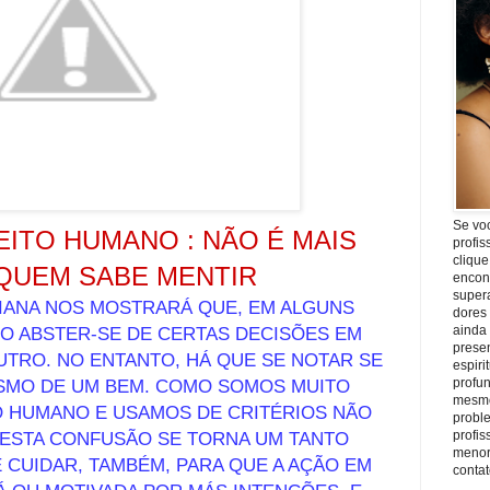
Se vo
ITO HUMANO : NÃO É MAIS
profis
clique
QUEM SABE MENTIR
encon
super
DIANA NOS MOSTRARÁ QUE, EM ALGUNS
dores
O ABSTER-SE DE CERTAS DECISÕES EM
ainda
prese
UTRO. NO ENTANTO, HÁ QUE SE NOTAR SE
espiri
ESMO DE UM BEM. COMO SOMOS MUITO
profu
mesmo
O HUMANO E USAMOS DE CRITÉRIOS NÃO
proble
 ESTA CONFUSÃO SE TORNA UM TANTO
profi
menor
 CUIDAR, TAMBÉM, PARA QUE A AÇÃO EM
conta