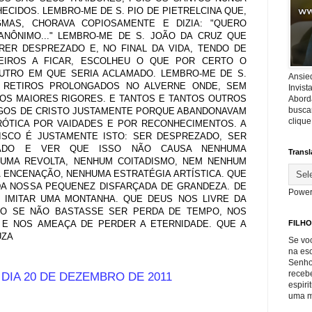
CIDOS. LEMBRO-ME DE S. PIO DE PIETRELCINA QUE,
MAS, CHORAVA COPIOSAMENTE E DIZIA: "QUERO
NÔNIMO..." LEMBRO-ME DE S. JOÃO DA CRUZ QUE
RER DESPREZADO E, NO FINAL DA VIDA, TENDO DE
EIROS A FICAR, ESCOLHEU O QUE POR CERTO O
UTRO EM QUE SERIA ACLAMADO. LEMBRO-ME DE S.
Ansie
 RETIROS PROLONGADOS NO ALVERNE ONDE, SEM
Invis
AOS MAIORES RIGORES. E TANTOS E TANTOS OUTROS
Abord
buscar
GOS DE CRISTO JUSTAMENTE PORQUE ABANDONAVAM
cliqu
RÓTICA POR VAIDADES E POR RECONHECIMENTOS. A
CISCO É JUSTAMENTE ISTO: SER DESPREZADO, SER
ATADO E VER QUE ISSO NÃO CAUSA NENHUMA
Transl
HUMA REVOLTA, NENHUM COITADISMO, NEM NENHUM
 ENCENAÇÃO, NENHUMA ESTRATÉGIA ARTÍSTICA. QUE
A NOSSA PEQUENEZ DISFARÇADA DE GRANDEZA. DE
Power
 IMITAR UMA MONTANHA. QUE DEUS NOS LIVRE DA
O SE NÃO BASTASSE SER PERDA DE TEMPO, NOS
E NOS AMEAÇA DE PERDER A ETERNIDADE. QUE A
FILHO
UZA
Se voc
na es
Senho
recebe
 DIA 20 DE DEZEMBRO DE 2011
espiri
uma m