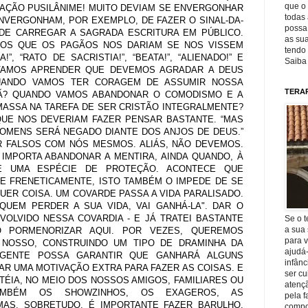
que o 
RAÇÃO PUSILÂNIME! MUITO DEVIAM SE ENVERGONHAR
todas 
ENVERGONHAM, POR EXEMPLO, DE FAZER O SINAL-DA-
possa 
DE CARREGAR A SAGRADA ESCRITURA EM PÚBLICO.
as sua
OS QUE OS PAGÃOS NOS DARIAM SE NOS VISSEM
tendo 
”, “RATO DE SACRISTIA!”, “BEATA!”, “ALIENADO!” E
Saiba
VAMOS APRENDER QUE DEVEMOS AGRADAR A DEUS
UANDO VAMOS TER CORAGEM DE ASSUMIR NOSSA
TERA
STÃ? QUANDO VAMOS ABANDONAR O COMODISMO E A
MASSA NA TAREFA DE SER CRISTÃO INTEGRALMENTE?
QUE NOS DEVERIAM FAZER PENSAR BASTANTE. “MAS
OMENS SERÁ NEGADO DIANTE DOS ANJOS DE DEUS.”
ER FALSOS COM NÓS MESMOS. ALIÁS, NÃO DEVEMOS.
 IMPORTA ABANDONAR A MENTIRA, AINDA QUANDO, À
QUE UMA ESPÉCIE DE PROTEÇÃO. ACONTECE QUE
 FRENETICAMENTE, ISTO TAMBÉM O IMPEDE DE SE
ER COISA. UM COVARDE PASSA A VIDA PARALISADO.
"QUEM PERDER A SUA VIDA, VAI GANHÁ-LA". DAR O
VOLVIDO NESSA COVARDIA - E JÁ TRATEI BASTANTE
Se o t
a sua 
 PORMENORIZAR AQUI. POR VEZES, QUEREMOS
para v
NOSSO, CONSTRUINDO UM TIPO DE DRAMINHA DA
ajudá
 GENTE POSSA GARANTIR QUE GANHARÁ ALGUNS
infânc
AR UMA MOTIVAÇÃO EXTRA PARA FAZER AS COISAS. E
ser c
ÉIA, NO MEIO DOS NOSSOS AMIGOS, FAMILIARES OU
atençã
TAMBÉM OS SHOWZINHOS, OS EXAGEROS, AS
pela f
AS, SOBRETUDO, É IMPORTANTE FAZER BARULHO.
compo