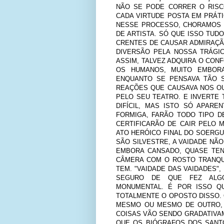
NÃO SE PODE CORRER O RISC
CADA VIRTUDE POSTA EM PRÁT
NESSE PROCESSO, CHORAMOS E
DE ARTISTA. SÓ QUE ISSO TU
CRENTES DE CAUSAR ADMIRAÇÃ
DIVERSÃO PELA NOSSA TRÁGIC
ASSIM, TALVEZ ADQUIRA O CON
OS HUMANOS, MUITO EMBORA
ENQUANTO SE PENSAVA TÃO S
REAÇÕES QUE CAUSAVA NOS OU
PELO SEU TEATRO. E INVERTE T
DIFÍCIL, MAS ISTO SÓ APAR
FORMIGA, FARÃO TODO TIPO 
CERTIFICARÃO DE CAIR PELO 
ATO HERÓICO FINAL DO SOERGU
SÃO SILVESTRE, A VAIDADE NÃO
EMBORA CANSADO, QUASE TEN
CÂMERA COM O ROSTO TRANQU
TEM. "VAIDADE DAS VAIDADES", 
SEGURO DE QUE FEZ ALGO 
MONUMENTAL. É POR ISSO Q
TOTALMENTE O OPOSTO DISSO.
MESMO OU MESMO DE OUTRO, 
COISAS VÃO SENDO GRADATIVAM
QUE OS BIÓGRAFOS DOS SANT