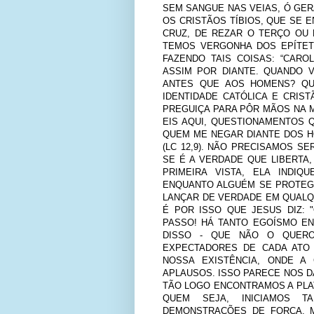
SEM SANGUE NAS VEIAS, Ó GE
OS CRISTÃOS TÍBIOS, QUE SE 
CRUZ, DE REZAR O TERÇO OU 
TEMOS VERGONHA DOS EPÍTET
FAZENDO TAIS COISAS: “CAROLA!
ASSIM POR DIANTE. QUANDO 
ANTES QUE AOS HOMENS? Q
IDENTIDADE CATÓLICA E CRI
PREGUIÇA PARA PÔR MÃOS NA 
EIS AQUI, QUESTIONAMENTOS 
QUEM ME NEGAR DIANTE DOS H
(LC 12,9). NÃO PRECISAMOS S
SE É A VERDADE QUE LIBERTA,
PRIMEIRA VISTA, ELA INDI
ENQUANTO ALGUÉM SE PROTEGE
LANÇAR DE VERDADE EM QUALQU
É POR ISSO QUE JESUS DIZ: 
PASSO! HÁ TANTO EGOÍSMO EN
DISSO - QUE NÃO O QUERO
EXPECTADORES DE CADA ATO 
NOSSA EXISTÊNCIA, ONDE A
APLAUSOS. ISSO PARECE NOS D
TÃO LOGO ENCONTRAMOS A PLAT
QUEM SEJA, INICIAMOS 
DEMONSTRAÇÕES DE FORÇA. M