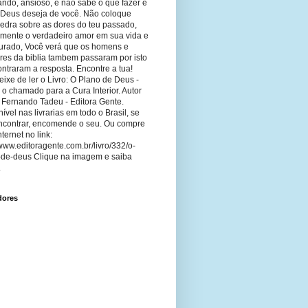
ando, ansioso, e não sabe o que fazer e
 Deus deseja de você. Não coloque
edra sobre as dores do teu passado,
imente o verdadeiro amor em sua vida e
curado, Você verá que os homens e
res da biblia tambem passaram por isto
ntraram a resposta. Encontre a tua!
ixe de ler o Livro: O Plano de Deus -
 o chamado para a Cura Interior. Autor
 Fernando Tadeu - Editora Gente.
ível nas livrarias em todo o Brasil, se
ncontrar, encomende o seu. Ou compre
nternet no link:
/www.editoragente.com.br/livro/332/o-
-de-deus Clique na imagem e saiba
.
dores