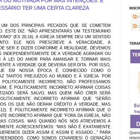
 OU MOTIVADA POR MÁS INTENÇÕES. E
CESSÁRIO TER UMA CERTA CLAREZA
INSCR
P
 UM DOS PRINCIPAIS PECADOS QUE SE COMETEM
C
. ESTE DIZ: “NÃO APRESENTARÁS UM TESTEMUNHO
MO” (EX 20,16). A IGREJA SEMPRE DEU UM SENTIDO
NTO: ELE NOS PRESCREVE A VERACIDADE, A
TERAP
O DE SER E DIZER CONFORME À REALIDADE. DEVEMOS
S INDEPENDENTEMENTE DE A VERDADE AGRADAR OU
 À LEI DO AMOR PARA AMANSAR E TORNAR MAIS
ENTE A VERDADE QUE DEVERIA SER DITA. POR ISSO,
QUE EM NOSSA ÉPOCA É CONHECIDO COMO O
RAZ TANTOS PREJUÍZOS AO MUNDO E À IGREJA. POR
 POLITICAMENTE INCORRETO, NÃO PROFESSAMOS
SIM, É POLITICAMENTE INCORRETO AFIRMAR COISAS
TIZADO SERÁ SALVO, MAS QUEM NÃO CRER SERÁ
 POLITICAMENTE INCORRETO AFIRMAR QUE “SERÃO
OS OS QUE NÃO DERAM CRÉDITO À VERDADE, MAS
,12). É POLITICAMENTE INCORRETO AFIRMAR QUE O
NTE INCORRETO AFIRMAR QUE “FORA DA IGREJA, NÃO
TRAS COISAS. MAS QUANDO NÓS NOS ATREVEMOS A
TAMENTE ACRESCENTEMOS: “MAS NÃO É EXATAMENTE
UEREMOS DIZER ASSIM E ASSIM E ASSADO...” PARA
Quero 
REENDIDOS. COMO SOMOS COVARDES! Ó GERAÇÃO
relac