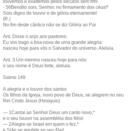
louvemos e exaltemos pelos séculos sem fim!
- 56Bendito sois, Senhor, no firmamento dos céus!*
Sois digno de louvor e de glória eternamente!
(R.)
No fim deste cântico não se diz Glória ao Pai
Ant. Disse o anjo aos pastores:
Eu vos trago a boa-nova de uma grande alegria:
nasceu hoje para vós o Salvador do universo. Aleluia.
Ant. 3 Um menino nasceu hoje para nós:
o seu nome é Deus forte, aleluia.
Salmo 149
A alegria e o louvor dos santos
Os filhos da Igreja, novo povo de Deus, se alegrem no seu
Rei Cristo Jesus (Hesíquio)
— 1Cantai ao Senhor Deus um canto novo,*
e o seu louvor na assembléia dos fiéis!
— 2Alegre-se Israel em quem o fez,*
e Sião se rejubile no seu Rei!