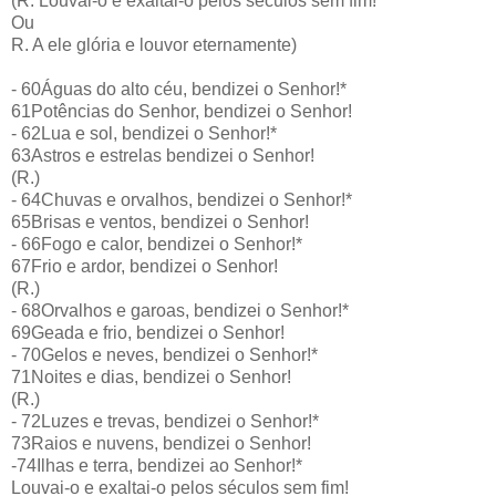
(R. Louvai-o e exaltai-o pelos séculos sem fim!
Ou
R. A ele glória e louvor eternamente)
- 60Águas do alto céu, bendizei o Senhor!*
61Potências do Senhor, bendizei o Senhor!
- 62Lua e sol, bendizei o Senhor!*
63Astros e estrelas bendizei o Senhor!
(R.)
- 64Chuvas e orvalhos, bendizei o Senhor!*
65Brisas e ventos, bendizei o Senhor!
- 66Fogo e calor, bendizei o Senhor!*
67Frio e ardor, bendizei o Senhor!
(R.)
- 68Orvalhos e garoas, bendizei o Senhor!*
69Geada e frio, bendizei o Senhor!
- 70Gelos e neves, bendizei o Senhor!*
71Noites e dias, bendizei o Senhor!
(R.)
- 72Luzes e trevas, bendizei o Senhor!*
73Raios e nuvens, bendizei o Senhor!
-74Ilhas e terra, bendizei ao Senhor!*
Louvai-o e exaltai-o pelos séculos sem fim!