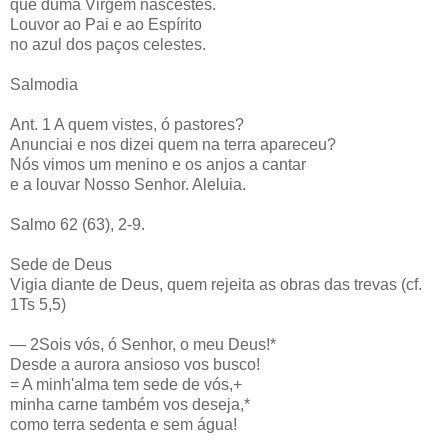
que duma Virgem nascestes.
Louvor ao Pai e ao Espírito
no azul dos paços celestes.
Salmodia
Ant. 1 A quem vistes, ó pastores?
Anunciai e nos dizei quem na terra apareceu?
Nós vimos um menino e os anjos a cantar
e a louvar Nosso Senhor. Aleluia.
Salmo 62 (63), 2-9.
Sede de Deus
Vigia diante de Deus, quem rejeita as obras das trevas (cf.
1Ts 5,5)
— 2Sois vós, ó Senhor, o meu Deus!*
Desde a aurora ansioso vos busco!
= A minh'alma tem sede de vós,+
minha carne também vos deseja,*
como terra sedenta e sem água!