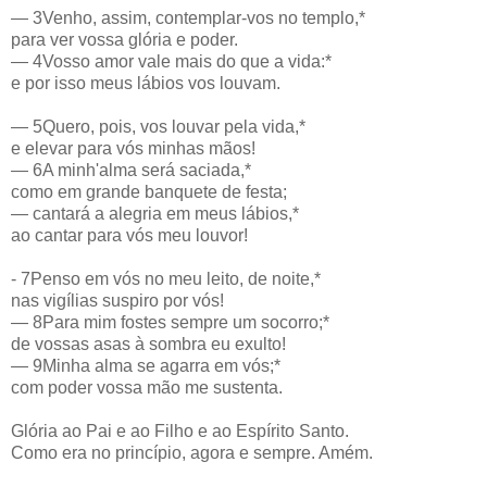
— 3Venho, assim, contemplar-vos no templo,*
para ver vossa glória e poder.
— 4Vosso amor vale mais do que a vida:*
e por isso meus lábios vos louvam.
— 5Quero, pois, vos louvar pela vida,*
e elevar para vós minhas mãos!
— 6A minh'alma será saciada,*
como em grande banquete de festa;
— cantará a alegria em meus lábios,*
ao cantar para vós meu louvor!
- 7Penso em vós no meu leito, de noite,*
nas vigílias suspiro por vós!
— 8Para mim fostes sempre um socorro;*
de vossas asas à sombra eu exulto!
— 9Minha alma se agarra em vós;*
com poder vossa mão me sustenta.
Glória ao Pai e ao Filho e ao Espírito Santo.
Como era no princípio, agora e sempre. Amém.