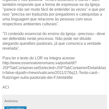
também responde que a forma de expressar-se da Igreja
"parece não ser muito fácil de entender às vezes" e que por
isso "precisa ser traduzida por pregadores e catequistas a
uma linguagem que relacione às pessoas com seus
respectivos ambientes culturais".
"O conteúdo essencial do ensino da Igreja –precisou– deve
ser defendido neste processo. Não pode ser diluído
alegando questões pastorais, já que comunica a verdade
revelada".
Para ler o texto do LOR na íntegra acesse:
http://www.osservatoreromano.va/portal/dt?
JSPTabContainer.setSelected=JSPTabContainer/Detail&las
t=false=&path=/news/vaticano/2011/276q11-Testo-card--
Ratzinger-sulla-pastorale-dei-F.html&title
ACI
Anônimo
Compartilhar