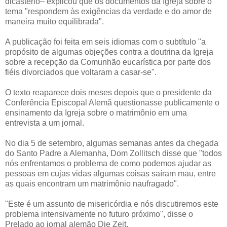
dicasterio– explicou que os documentos da Igreja sobre o
tema "respondem às exigências da verdade e do amor de
maneira muito equilibrada".
A publicação foi feita em seis idiomas com o subtítulo "a
propósito de algumas objeções contra a doutrina da Igreja
sobre a recepção da Comunhão eucarística por parte dos
fiéis divorciados que voltaram a casar-se".
O texto reaparece dois meses depois que o presidente da
Conferência Episcopal Alemã questionasse publicamente o
ensinamento da Igreja sobre o matrimônio em uma
entrevista a um jornal.
No dia 5 de setembro, algumas semanas antes da chegada
do Santo Padre a Alemanha, Dom Zollitsch disse que "todos
nós enfrentamos o problema de como podemos ajudar as
pessoas em cujas vidas algumas coisas saíram mau, entre
as quais encontram um matrimônio naufragado".
"Este é um assunto de misericórdia e nós discutiremos este
problema intensivamente no futuro próximo", disse o
Prelado ao jornal alemão Die Zeit.