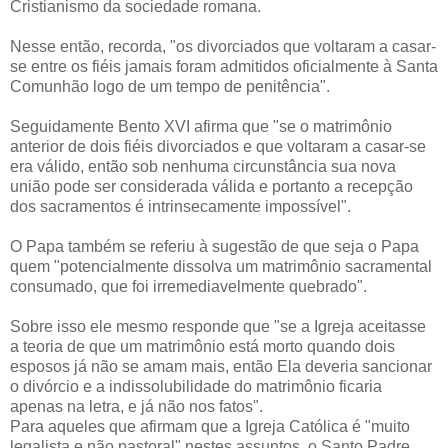
Cristianismo da sociedade romana.
Nesse então, recorda, "os divorciados que voltaram a casar-
se entre os fiéis jamais foram admitidos oficialmente à Santa
Comunhão logo de um tempo de penitência".
Seguidamente Bento XVI afirma que "se o matrimônio
anterior de dois fiéis divorciados e que voltaram a casar-se
era válido, então sob nenhuma circunstância sua nova
união pode ser considerada válida e portanto a recepção
dos sacramentos é intrinsecamente impossível".
O Papa também se referiu à sugestão de que seja o Papa
quem "potencialmente dissolva um matrimônio sacramental
consumado, que foi irremediavelmente quebrado".
Sobre isso ele mesmo responde que "se a Igreja aceitasse
a teoria de que um matrimônio está morto quando dois
esposos já não se amam mais, então Ela deveria sancionar
o divórcio e a indissolubilidade do matrimônio ficaria
apenas na letra, e já não nos fatos".
Para aqueles que afirmam que a Igreja Católica é "muito
legalista e não pastoral" nestes assuntos, o Santo Padre