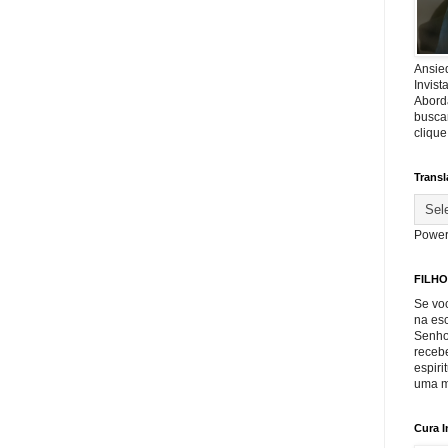
Ansie
Invis
Abord
buscar
cliqu
Transl
Power
FILHO
Se voc
na es
Senho
recebe
espiri
uma m
Cura I