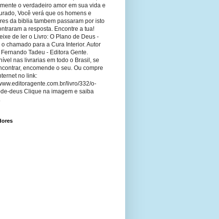
imente o verdadeiro amor em sua vida e
curado, Você verá que os homens e
res da biblia tambem passaram por isto
ntraram a resposta. Encontre a tua!
ixe de ler o Livro: O Plano de Deus -
 o chamado para a Cura Interior. Autor
 Fernando Tadeu - Editora Gente.
ível nas livrarias em todo o Brasil, se
ncontrar, encomende o seu. Ou compre
nternet no link:
/www.editoragente.com.br/livro/332/o-
-de-deus Clique na imagem e saiba
.
dores