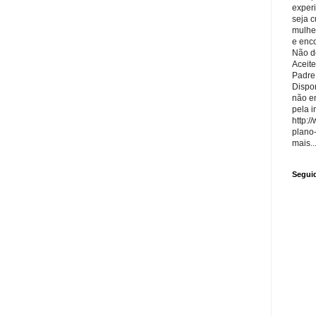
exper
seja 
mulhe
e enco
Não de
Aceite
Padre
Dispon
não e
pela i
http:/
plano
mais..
Segui