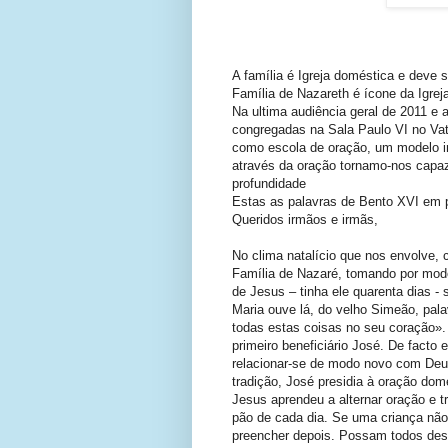
A família é Igreja doméstica e deve
Família de Nazareth é ícone da Igrej
Na ultima audiência geral de 2011 e 
congregadas na Sala Paulo VI no Vat
como escola de oração, um modelo ini
através da oração tornamo-nos capa
profundidade
Estas as palavras de Bento XVI em 
Queridos irmãos e irmãs,
No clima natalício que nos envolve, 
Família de Nazaré, tomando por mode
de Jesus – tinha ele quarenta dias -
Maria ouve lá, do velho Simeão, pala
todas estas coisas no seu coração».
primeiro beneficiário José. De facto
relacionar-se de modo novo com Deu
tradição, José presidia à oração dom
Jesus aprendeu a alternar oração e t
pão de cada dia. Se uma criança não a
preencher depois. Possam todos desc