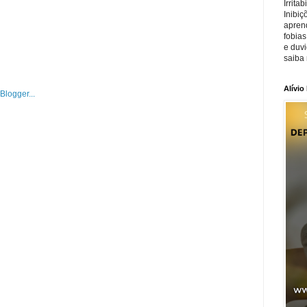
Irrita
Inibiç
apren
fobias
e duv
saiba 
Alívio