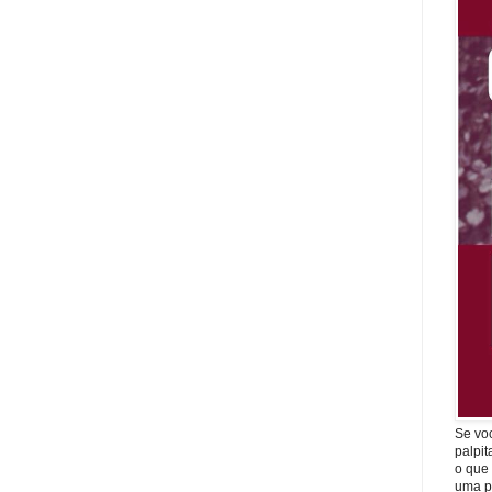
Se vo
palpit
o que
uma p