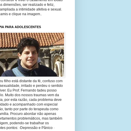
construir e viver o casamento em todas
s dimensões, ser realizado e feliz,
ampliada a intimidade afetiva e sexual.
 amis e clique na imagem..
PIA PARA ADOLESCENTES
eu filho está distante da fé, confuso com
sexualidade, irritado e perdeu o sentido
iver. Eu Prof. Fernando tadeu posso
-lo. Muito dos nossos traumas vem da
ia, por esta razão, cada problema deve
uidado e acompanhado com especial
o, tanto por parte do terapeuta como
amília. Procuro abordar não apenas
rtamentos problemáticos, mas também
rigem, podendo-se trabalhar os
tes pontos: -Depressão e Pânico ·