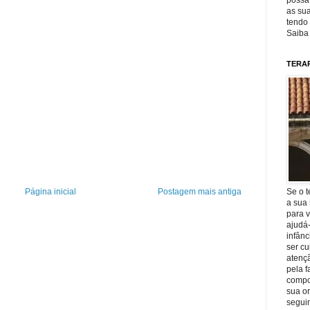
possa 
as sua
tendo 
Saiba
TERA
Se o t
Página inicial
Postagem mais antiga
a sua 
para v
ajudá
infânc
ser c
atençã
pela f
compo
sua o
seguin