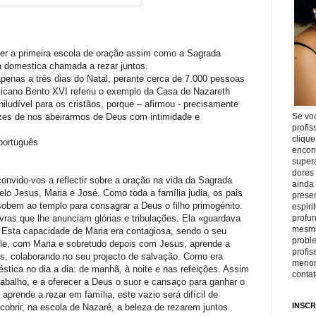
 ser a primeira escola de oração assim como a Sagrada
a domestica chamada a rezar juntos.
apenas a três dias do Natal, perante cerca de 7.000 pessoas
icano Bento XVI referiu o exemplo da Casa de Nazareth
ludível para os cristãos, porque – afirmou - precisamente
zes de nos abeirarmos de Deus com intimidade e
Se vo
profis
clique
português
encon
super
dores
convido-vos a reflectir sobre a oração na vida da Sagrada
ainda
lo Jesus, Maria e José. Como toda a família judia, os pais
prese
 sobem ao templo para consagrar a Deus o filho primogénito.
espiri
vras que lhe anunciam glórias e tribulações. Ela «guardava
profu
mesmo
 Esta capacidade de Maria era contagiosa, sendo o seu
proble
 ele, com Maria e sobretudo depois com Jesus, aprende a
profi
s, colaborando no seu projecto de salvação. Como era
menor
éstica no dia a dia: de manhã, à noite e nas refeições. Assim
conta
rabalho, e a oferecer a Deus o suor e cansaço para ganhar o
prende a rezar em família, este vazio será difícil de
INSCR
obrir, na escola de Nazaré, a beleza de rezarem juntos