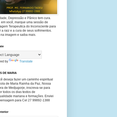
dade, Depressão e Pânico tem cura.
ta em você, marque uma sessão de
agem Terapeutica do Inconsciente para
 a raiz e a cura de seus sofrimentos.
e na imagem e saiba mais.
ate
ed by
Translate
S DE MARIA
ê deseja fazer um caminho espiritual
cola de Maria Rainha da Paz, Nossa
ra de Medjugorje, inscreva-se para
r todos os dias textos de
tualidade mariana e formações. Enviei
ensagem para Cel 27 99892-1388
nterior