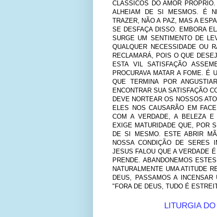
CLÁSSICOS DO AMOR PRÓPRIO.
ALHEIAM DE SI MESMOS. É N
TRAZER, NÃO A PAZ, MAS A ESP
SE DESFAÇA DISSO. EMBORA EL
SURGE UM SENTIMENTO DE LE
QUALQUER NECESSIDADE OU R
RECLAMARÁ, POIS O QUE DESEJ
ESTA VIL SATISFAÇÃO ASSEM
PROCURAVA MATAR A FOME. É 
QUE TERMINA POR ANGUSTIAR
ENCONTRAR SUA SATISFAÇÃO CO
DEVE NORTEAR OS NOSSOS ATO
ELES NOS CAUSARÃO EM FACE
COM A VERDADE, A BELEZA E
EXIGE MATURIDADE QUE, POR 
DE SI MESMO. ESTE ABRIR M
NOSSA CONDIÇÃO DE SERES I
JESUS FALOU QUE A VERDADE É 
PRENDE. ABANDONEMOS ESTES 
NATURALMENTE UMA ATITUDE RE
DEUS, PASSAMOS A INCENSAR 
"FORA DE DEUS, TUDO É ESTREIT
LITURGIA DO