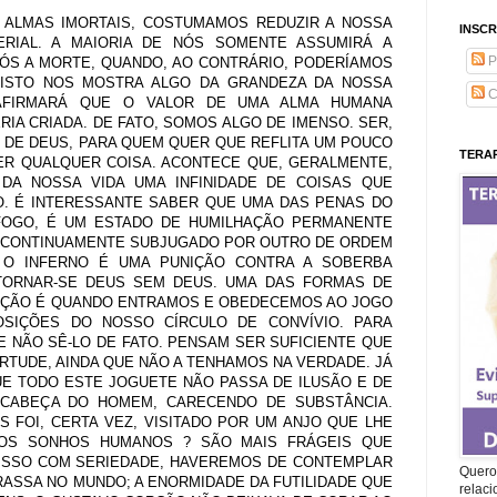
 ALMAS IMORTAIS, COSTUMAMOS REDUZIR A NOSSA
INSCR
RIAL. A MAIORIA DE NÓS SOMENTE ASSUMIRÁ A
P
PÓS A MORTE, QUANDO, AO CONTRÁRIO, PODERÍAMOS
 ISTO NOS MOSTRA ALGO DA GRANDEZA DA NOSSA
C
 AFIRMARÁ QUE O VALOR DE UMA ALMA HUMANA
IA CRIADA. DE FATO, SOMOS ALGO DE IMENSO. SER,
 DE DEUS, PARA QUEM QUER QUE REFLITA UM POUCO
TERAP
ER QUALQUER COISA. ACONTECE QUE, GERALMENTE,
DA NOSSA VIDA UMA INFINIDADE DE COISAS QUE
O. É INTERESSANTE SABER QUE UMA DAS PENAS DO
FOGO, É UM ESTADO DE HUMILHAÇÃO PERMANENTE
Á CONTINUAMENTE SUBJUGADO POR OUTRO DE ORDEM
. O INFERNO É UMA PUNIÇÃO CONTRA A SOBERBA
 TORNAR-SE DEUS SEM DEUS. UMA DAS FORMAS DE
IÇÃO É QUANDO ENTRAMOS E OBEDECEMOS AO JOGO
SIÇÕES DO NOSSO CÍRCULO DE CONVÍVIO. PARA
E NÃO SÊ-LO DE FATO. PENSAM SER SUFICIENTE QUE
RTUDE, AINDA QUE NÃO A TENHAMOS NA VERDADE. JÁ
QUE TODO ESTE JOGUETE NÃO PASSA DE ILUSÃO E DE
 CABEÇA DO HOMEM, CARECENDO DE SUBSTÂNCIA.
S FOI, CERTA VEZ, VISITADO POR UM ANJO QUE LHE
 OS SONHOS HUMANOS ? SÃO MAIS FRÁGEIS QUE
ISSO COM SERIEDADE, HAVEREMOS DE CONTEMPLAR
Quero 
RASSA NO MUNDO; A ENORMIDADE DA FUTILIDADE QUE
relac