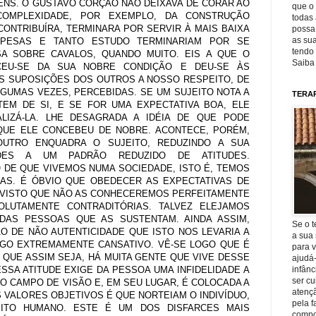
NS. O GUSTAVO CORÇÃO NÃO DEIXAVA DE CORAR AO
que o 
OMPLEXIDADE, POR EXEMPLO, DA CONSTRUÇÃO
todas 
CONTRIBUÍRA, TERMINARA POR SERVIR À MAIS BAIXA
possa 
as sua
SPESAS E TANTO ESTUDO TERMINARIAM POR SE
tendo 
 SOBRE CAVALOS, QUANDO MUITO. EIS A QUE O
Saiba
CEU-SE DA SUA NOBRE CONDIÇÃO E DEU-SE ÀS
AS SUPOSIÇÕES DOS OUTROS A NOSSO RESPEITO, DE
LGUMAS VEZES, PERCEBIDAS. SE UM SUJEITO NOTA A
TERA
EM DE SI, E SE FOR UMA EXPECTATIVA BOA, ELE
LIZÁ-LA. LHE DESAGRADA A IDÉIA DE QUE PODE
QUE ELE CONCEBEU DE NOBRE. ACONTECE, PORÉM,
OUTRO ENQUADRA O SUJEITO, REDUZINDO A SUA
DADES A UM PADRÃO REDUZIDO DE ATITUDES.
 DE QUE VIVEMOS NUMA SOCIEDADE, ISTO É, TEMOS
AS. É ÓBVIO QUE OBEDECER AS EXPECTATIVAS DE
E VISTO QUE NÃO AS CONHECEREMOS PERFEITAMENTE
LUTAMENTE CONTRADITÓRIAS. TALVEZ ELEJAMOS
 DAS PESSOAS QUE AS SUSTENTAM. AINDA ASSIM,
Se o t
O DE NÃO AUTENTICIDADE QUE ISTO NOS LEVARIA A
a sua 
LGO EXTREMAMENTE CANSATIVO. VÊ-SE LOGO QUE É
para v
 QUE ASSIM SEJA, HÁ MUITA GENTE QUE VIVE DESSE
ajudá
SSA ATITUDE EXIGE DA PESSOA UMA INFIDELIDADE A
infânc
ser c
DO CAMPO DE VISÃO E, EM SEU LUGAR, É COLOCADA A
atençã
 VALORES OBJETIVOS É QUE NORTEIAM O INDIVÍDUO,
pela f
ITO HUMANO. ESTE É UM DOS DISFARCES MAIS
compo