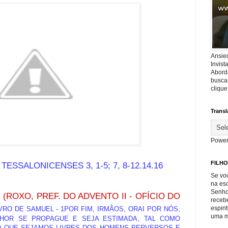
Ansie
Invis
Abord
buscar
cliqu
Transl
Power
FILHO
TESSALONICENSES 3, 1-5; 7, 8-12.14.16
Se voc
na es
Senho
(ROXO, PREF. DO ADVENTO II - OFÍCIO DO
recebe
espiri
VRO DE SAMUEL - 1POR FIM, IRMÃOS, ORAI POR NÓS,
uma m
HOR SE PROPAGUE E SEJA ESTIMADA, TAL COMO
A QUE SEJAMOS LIVRES DOS HOMENS PERVERSOS E