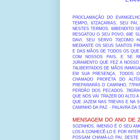
PROCLAMAÇÃO DO EVANGELHO
TEMPO, 67ZACARIAS, SEU PAI
NESTES TERMOS: 68BENDITO SE
RESGATOU O SEU POVO, 69E S
DAVI, SEU SERVO 70(COMO H
MEDIANTE OS SEUS SANTOS PRO
E DAS MÃOS DE TODOS OS QUE 
COM NOSSOS PAIS, E SE R
JURAMENTO QUE FEZ A NOSSO 
74LIBERTADOS DE MÃOS INIMIGA
EM SUA PRESENÇA, TODOS OS
CHAMADO PROFETA DO ALTÍ
PREPARARÁS O CAMINHO, 77PA
PERDÃO DOS PECADOS. 78GRA
QUE NOS VAI TRAZER DO ALTO A
QUE JAZEM NAS TREVAS E NA 
CAMINHO DA PAZ. - PALAVRA DA
MENSAGEM DO ANO DE 2
SOZINHOS, IMENSO É O SEU AM
LOS A CONHECÊ-LO E POR INTE
POSSAM CHAMÁ-LO PAI, DESTE