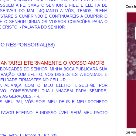
SUEM A FÉ. 3MAS O SENHOR É FIEL, E ELE HÁ DE
Cura I
SERVAR DO MAL. 4QUANTO A VÓS, TEMOS PLENA
STAREIS CUMPRINDO E CONTINUAREIS A CUMPRIR O
E O SENHOR DIRIJA OS VOSSOS CORAÇÕES PARA O
E CRISTO. - PALAVRA DO SENHOR
O RESPONSORIAL(88)
CANTAREI ETERNAMENTE O VOSSO AMOR!
S BONDADES DO SENHOR; MINHA BOCA PUBLICARÁ SUA
RAÇÃO. COM EFEITO, VÓS DISSESTES: A BONDADE É
ELIDADE FIRMASTES NO CÉU. - R.
MA ALIANÇA COM O MEU ELEITO; LIGUEI-ME POR
VO. CONSERVAREI TUA LINHAGEM PARA SEMPRE,
 AS GERAÇÕES. - R.
IS MEU PAI, VÓS SOIS MEU DEUS E MEU ROCHEDO
 FAVOR ETERNO, E INDISSOLÚVEL SERÁ MEU PACTO
Se vo
ELHO: LUCAS 1, 67-79