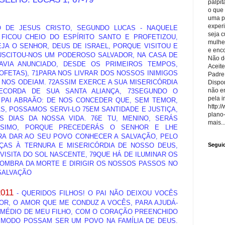
palpit
o que
uma p
exper
 DE JESUS CRISTO, SEGUNDO LUCAS - NAQUELE
seja 
, FICOU CHEIO DO ESPÍRITO SANTO E PROFETIZOU,
mulhe
JA O SENHOR, DEUS DE ISRAEL, PORQUE VISITOU E
e enco
USCITOU-NOS UM PODEROSO SALVADOR, NA CASA DE
Não de
AVIA ANUNCIADO, DESDE OS PRIMEIROS TEMPOS,
Aceite
FETAS), 71PARA NOS LIVRAR DOS NOSSOS INIMIGOS
Padre
NOS ODEIAM. 72ASSIM EXERCE A SUA MISERICÓRDIA
Dispon
não e
ECORDA DE SUA SANTA ALIANÇA, 73SEGUNDO O
pela i
PAI ABRAÃO: DE NOS CONCEDER QUE, SEM TEMOR,
http:/
S, POSSAMOS SERVI-LO 75EM SANTIDADE E JUSTIÇA,
plano
 DIAS DA NOSSA VIDA. 76E TU, MENINO, SERÁS
mais..
SSIMO, PORQUE PRECEDERÁS O SENHOR E LHE
RA DAR AO SEU POVO CONHECER A SALVAÇÃO, PELO
ÇAS À TERNURA E MISERICÓRDIA DE NOSSO DEUS,
Segui
 VISITA DO SOL NASCENTE, 79QUE HÁ DE ILUMINAR OS
SOMBRA DA MORTE E DIRIGIR OS NOSSOS PASSOS NO
 SALVAÇÃO
011
- QUERIDOS FILHOS! O PAI NÃO DEIXOU VOCÊS
OR, O AMOR QUE ME CONDUZ A VOCÊS, PARA AJUDÁ-
RMÉDIO DE MEU FILHO, COM O CORAÇÃO PREENCHIDO
 MODO POSSAM SER UM POVO NA FAMÍLIA DE DEUS.