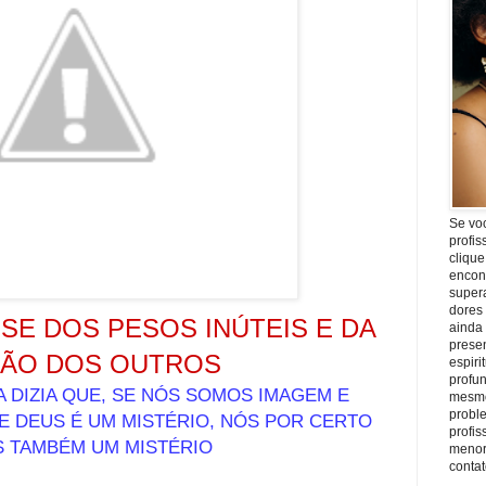
Se vo
profis
clique
encon
super
dores
E DOS PESOS INÚTEIS E DA
ainda
prese
IÃO DOS OUTROS
espiri
profu
A DIZIA QUE, SE NÓS SOMOS IMAGEM E
mesmo
proble
E DEUS É UM MISTÉRIO, NÓS POR CERTO
profi
 TAMBÉM UM MISTÉRIO
menor
conta