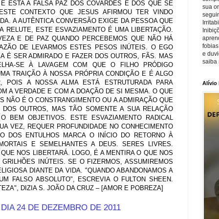
 É ESTA A FALSA PAZ DOS COVARDES E DOS QUE SE
sua o
ESTE CONTEXTO QUE JESUS AFIRMOU TER VINDO
seguin
ADA. A AUTÊNTICA CONVERSÃO EXIGE DA PESSOA QUE
Irrita
A RELUTE, ESTE ESVAZIAMENTO É UMA LIBERTAÇÃO.
Inibiç
VEZA E DE PAZ QUANDO PERCEBEMOS QUE NÃO HÁ
apren
fobias
AZÃO DE LEVARMOS ESTES PESOS INÚTEIS. O EGO
e duv
A É SER ADMIRADO E FAZER DOS OUTROS, FÃS. MAS
saiba 
ELHA-SE À LAVAGEM COM QUE O FILHO PRÓDIGO
UMA TRAIÇÃO À NOSSA PRÓPRIA CONDIÇÃO E É ALGO
, POIS A NOSSA ALMA ESTÁ ESTRUTURADA PARA
Alívio
M A VERDADE E COM A DOAÇÃO DE SI MESMA. O QUE
S NÃO É O CONSTRANGIMENTO OU A ADMIRAÇÃO QUE
 DOS OUTROS, MAS TÃO SOMENTE A SUA RELAÇÃO
 O BEM OBJETIVOS. ESTE ESVAZIAMENTO RADICAL
SUA VEZ, REQUER PROFUNDIDADE NO CONHECIMENTO
ÃO DOS ENTULHOS MARCA O INÍCIO DO RETORNO À
MORTAIS E SEMELHANTES A DEUS. SERES LIVRES.
QUE NOS LIBERTARÁ. LOGO, É A MENTIRA O QUE NOS
GRILHÕES INÚTEIS. SE O FIZERMOS, ASSUMIREMOS
LIGIOSA DIANTE DA VIDA. "QUANDO ABANDONAMOS A
UM FALSO ABSOLUTO", ESCREVIA O FULTON SHEEN.
EZA", DIZIA S. JOÃO DA CRUZ – [AMOR E POBREZA]
 DIA 24 DE DEZEMBRO DE 2011