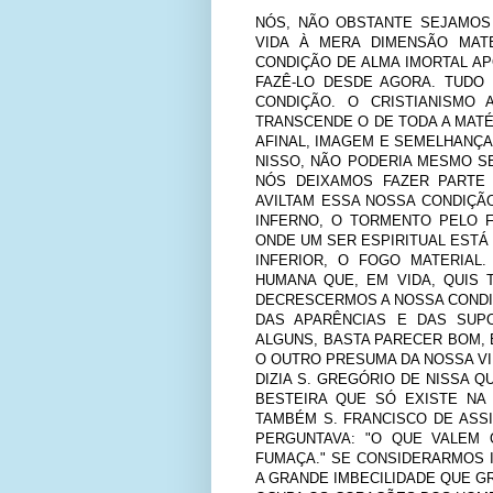
NÓS, NÃO OBSTANTE SEJAMOS
VIDA À MERA DIMENSÃO MATE
CONDIÇÃO DE ALMA IMORTAL A
FAZÊ-LO DESDE AGORA. TUDO
CONDIÇÃO. O CRISTIANISMO
TRANSCENDE O DE TODA A MATÉR
AFINAL, IMAGEM E SEMELHANÇA
NISSO, NÃO PODERIA MESMO S
NÓS DEIXAMOS FAZER PARTE 
AVILTAM ESSA NOSSA CONDIÇÃ
INFERNO, O TORMENTO PELO 
ONDE UM SER ESPIRITUAL EST
INFERIOR, O FOGO MATERIAL
HUMANA QUE, EM VIDA, QUIS
DECRESCERMOS A NOSSA COND
DAS APARÊNCIAS E DAS SUPO
ALGUNS, BASTA PARECER BOM, 
O OUTRO PRESUMA DA NOSSA VI
DIZIA S. GREGÓRIO DE NISSA 
BESTEIRA QUE SÓ EXISTE NA
TAMBÉM S. FRANCISCO DE ASSI
PERGUNTAVA: "O QUE VALEM
FUMAÇA." SE CONSIDERARMOS 
A GRANDE IMBECILIDADE QUE G