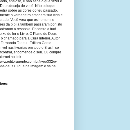
ando, ansioso, e não sabe o que fazer e
 Deus deseja de você. Não coloque
edra sobre as dores do teu passado,
imente o verdadeiro amor em sua vida e
curado, Você verá que os homens e
res da biblia tambem passaram por isto
ntraram a resposta. Encontre a tua!
ixe de ler o Livro: O Plano de Deus -
 o chamado para a Cura Interior. Autor
 Fernando Tadeu - Editora Gente.
ível nas livrarias em todo o Brasil, se
ncontrar, encomende o seu. Ou compre
nternet no link:
/www.editoragente.com.br/livro/332/o-
-de-deus Clique na imagem e saiba
.
dores