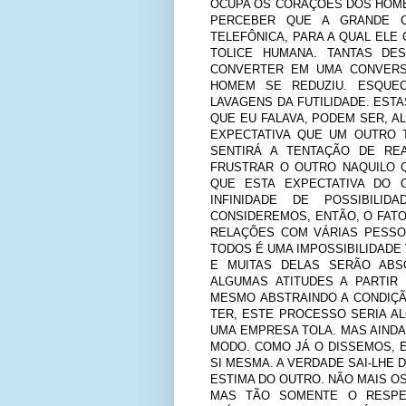
OCUPA OS CORAÇÕES DOS HOME
PERCEBER QUE A GRANDE C
TELEFÔNICA, PARA A QUAL ELE 
TOLICE HUMANA. TANTAS DE
CONVERTER EM UMA CONVERSA
HOMEM SE REDUZIU. ESQUE
LAVAGENS DA FUTILIDADE. EST
QUE EU FALAVA, PODEM SER, A
EXPECTATIVA QUE UM OUTRO T
SENTIRÁ A TENTAÇÃO DE REA
FRUSTRAR O OUTRO NAQUILO 
QUE ESTA EXPECTATIVA DO 
INFINIDADE DE POSSIBILI
CONSIDEREMOS, ENTÃO, O FATO
RELAÇÕES COM VÁRIAS PESSO
TODOS É UMA IMPOSSIBILIDAD
E MUITAS DELAS SERÃO ABSO
ALGUMAS ATITUDES A PARTIR
MESMO ABSTRAINDO A CONDIÇÃ
TER, ESTE PROCESSO SERIA A
UMA EMPRESA TOLA. MAS AINDA
MODO. COMO JÁ O DISSEMOS, E
SI MESMA. A VERDADE SAI-LHE 
ESTIMA DO OUTRO. NÃO MAIS OS
MAS TÃO SOMENTE O RESPE