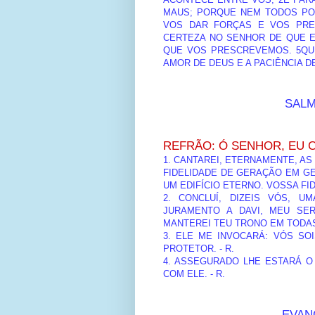
MAUS; PORQUE NEM TODOS POS
VOS DAR FORÇAS E VOS PRE
CERTEZA NO SENHOR DE QUE E
QUE VOS PRESCREVEMOS. 5QU
AMOR DE DEUS E A PACIÊNCIA D
SALM
REFRÃO: Ó SENHOR, EU 
1. CANTAREI, ETERNAMENTE, A
FIDELIDADE DE GERAÇÃO EM GE
UM EDIFÍCIO ETERNO. VOSSA FID
2. CONCLUÍ, DIZEIS VÓS, U
JURAMENTO A DAVI, MEU SER
MANTEREI TEU TRONO EM TODAS
3. ELE ME INVOCARÁ: VÓS SO
PROTETOR. - R.
4. ASSEGURADO LHE ESTARÁ O
COM ELE. - R.
EVANG