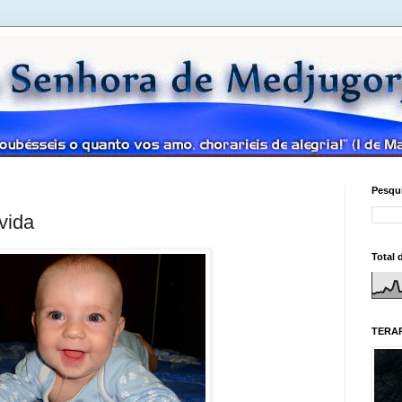
Pesqui
vida
Total 
TERAP