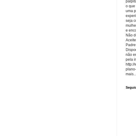
palpit
o que
uma p
exper
seja 
mulhe
e enco
Não de
Aceite
Padre
Dispon
não e
pela i
http:/
plano
mais..
Segui