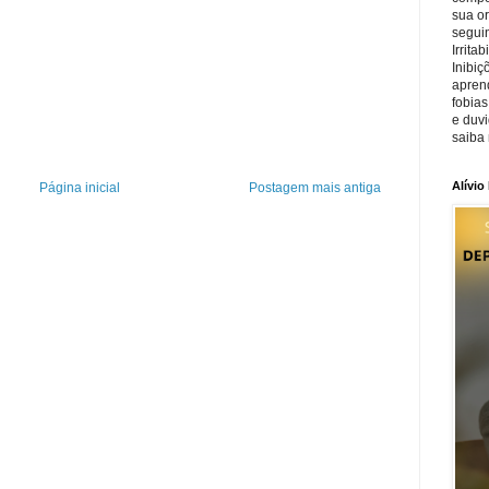
sua o
seguin
Irrita
Inibiç
apren
fobias
e duv
saiba 
Alívio
Página inicial
Postagem mais antiga