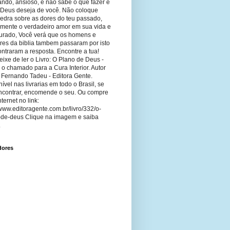
ando, ansioso, e não sabe o que fazer e
 Deus deseja de você. Não coloque
edra sobre as dores do teu passado,
imente o verdadeiro amor em sua vida e
curado, Você verá que os homens e
res da biblia tambem passaram por isto
ntraram a resposta. Encontre a tua!
ixe de ler o Livro: O Plano de Deus -
 o chamado para a Cura Interior. Autor
 Fernando Tadeu - Editora Gente.
ível nas livrarias em todo o Brasil, se
ncontrar, encomende o seu. Ou compre
nternet no link:
/www.editoragente.com.br/livro/332/o-
-de-deus Clique na imagem e saiba
.
dores