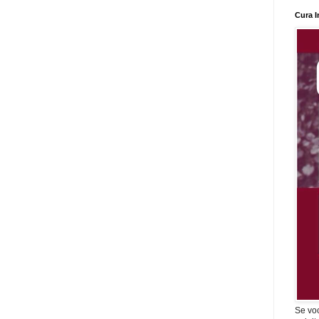
Cura I
Se vo