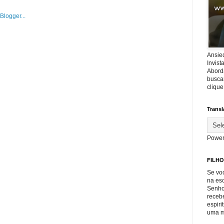
Ansie
Invis
Abord
buscar
cliqu
Transl
Power
FILHO
Se voc
na es
Senho
recebe
espiri
uma m