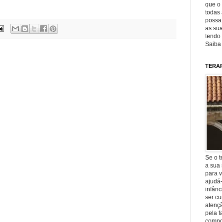
que o 
todas 
possa 
as sua
tendo 
Saiba
TERA
Se o t
a sua 
para v
ajudá
infânc
ser c
atençã
pela f
compo