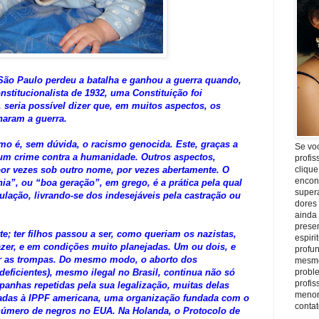
São Paulo perdeu a batalha e ganhou a guerra quando,
stitucionalista de 1932, uma Constituição foi
 seria possível dizer que, em muitos aspectos, os
haram a guerra.
mo é, sem dúvida, o racismo genocida. Este, graças a
Se vo
um crime contra a humanidade. Outros aspectos,
profis
por vezes sob outro nome, por vezes abertamente. O
clique
encon
ia”, ou “boa geração”, em grego, é a prática pela qual
super
lação, livrando-se dos indesejáveis pela castração ou
dores
ainda
prese
te; ter filhos passou a ser, como queriam os nazistas,
espiri
zer, e em condições muito planejadas. Um ou dois, e
profu
gar as trompas. Do mesmo modo, o aborto dos
mesmo
deficientes), mesmo ilegal no Brasil, continua não só
proble
profi
panhas repetidas pela sua legalização, muitas delas
menor
adas à IPPF americana, uma organização fundada com o
conta
 número de negros no EUA. Na Holanda, o Protocolo de