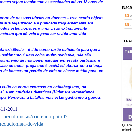
oentes sejam legalmente assassinadas até os 12 anos de
INSCR
P
orte de pessoas idosas ou doentes – está sendo objeto
a sua legalização e é praticada frequentemente em
C
e todos estes horrores é uma visão extremamente
nsidera que só vale a pena ser vivida uma vida
TERAP
 da existência – é tido como razão suficiente para que a
o sofrimento é uma coisa muito subjetiva, não são
frimento de não poder estudar em escola particular é
 caso de quem prega que é aceitável abortar uma criança
es de bancar um padrão de vida de classe média para um
 culto ao corpo expresso no antitabagismo, na
a” e em cuidados dietéticos (Hitler era vegetariano),
a. Perderam a batalha, mas estão ganhando a guerra.
-11-2011
.br/colunistas/conteudo.phtml?
educionista-de-vida
Quero 
relac