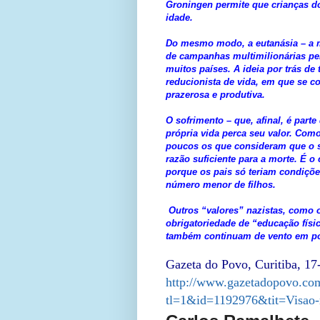
Groningen permite que crianças d
idade.
Do mesmo modo, a eutanásia – a m
de campanhas multimilionárias pel
muitos países. A ideia por trás d
reducionista de vida, em que se co
prazerosa e produtiva.
O sofrimento – que, afinal, é parte
própria vida perca seu valor. Com
poucos os que consideram que o so
razão suficiente para a morte. É o
porque os pais só teriam condiçõ
número menor de filhos.
Outros “valores” nazistas, como o
obrigatoriedade de “educação físic
também continuam de vento em pop
Gazeta do Povo, Curitiba, 17
http://www.gazetadopovo.com
tl=1&id=1192976&tit=Visao-r