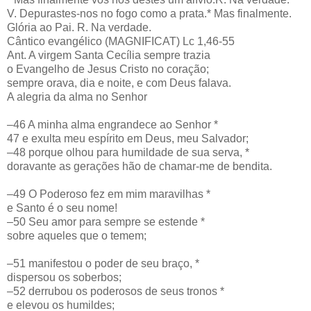
V. Depurastes-nos no fogo como a prata.* Mas finalmente.
Glória ao Pai. R. Na verdade.
Cântico evangélico (MAGNIFICAT) Lc 1,46-55
Ant. A virgem Santa Cecília sempre trazia
o Evangelho de Jesus Cristo no coração;
sempre orava, dia e noite, e com Deus falava.
A alegria da alma no Senhor
–46 A minha alma engrandece ao Senhor *
47 e exulta meu espírito em Deus, meu Salvador;
–48 porque olhou para humildade de sua serva, *
doravante as gerações hão de chamar-me de bendita.
–49 O Poderoso fez em mim maravilhas *
e Santo é o seu nome!
–50 Seu amor para sempre se estende *
sobre aqueles que o temem;
–51 manifestou o poder de seu braço, *
dispersou os soberbos;
–52 derrubou os poderosos de seus tronos *
e elevou os humildes;