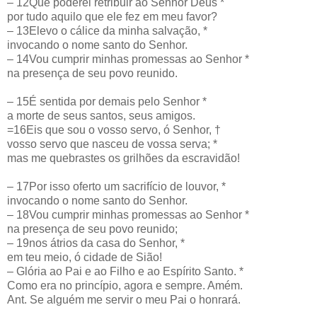
– 12Que poderei retribuir ao Senhor Deus *
por tudo aquilo que ele fez em meu favor?
– 13Elevo o cálice da minha salvação, *
invocando o nome santo do Senhor.
– 14Vou cumprir minhas promessas ao Senhor *
na presença de seu povo reunido.
– 15É sentida por demais pelo Senhor *
a morte de seus santos, seus amigos.
=16Eis que sou o vosso servo, ó Senhor, †
vosso servo que nasceu de vossa serva; *
mas me quebrastes os grilhões da escravidão!
– 17Por isso oferto um sacrifício de louvor, *
invocando o nome santo do Senhor.
– 18Vou cumprir minhas promessas ao Senhor *
na presença de seu povo reunido;
– 19nos átrios da casa do Senhor, *
em teu meio, ó cidade de Sião!
– Glória ao Pai e ao Filho e ao Espírito Santo. *
Como era no princípio, agora e sempre. Amém.
Ant. Se alguém me servir o meu Pai o honrará.