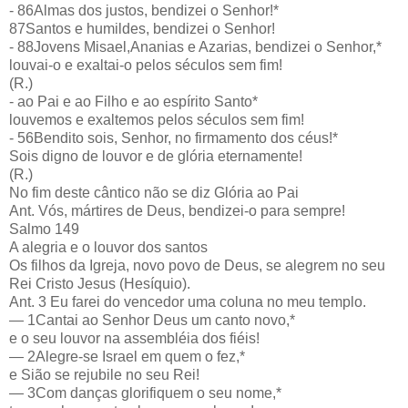
- 86Almas dos justos, bendizei o Senhor!*
87Santos e humildes, bendizei o Senhor!
- 88Jovens Misael,Ananias e Azarias, bendizei o Senhor,*
louvai-o e exaltai-o pelos séculos sem fim!
(R.)
- ao Pai e ao Filho e ao espírito Santo*
louvemos e exaltemos pelos séculos sem fim!
- 56Bendito sois, Senhor, no firmamento dos céus!*
Sois digno de louvor e de glória eternamente!
(R.)
No fim deste cântico não se diz Glória ao Pai
Ant. Vós, mártires de Deus, bendizei-o para sempre!
Salmo 149
A alegria e o louvor dos santos
Os filhos da Igreja, novo povo de Deus, se alegrem no seu
Rei Cristo Jesus (Hesíquio).
Ant. 3 Eu farei do vencedor uma coluna no meu templo.
— 1Cantai ao Senhor Deus um canto novo,*
e o seu louvor na assembléia dos fiéis!
— 2Alegre-se Israel em quem o fez,*
e Sião se rejubile no seu Rei!
— 3Com danças glorifiquem o seu nome,*