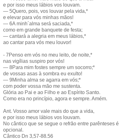
e por isso meus lábios vos louvam.
— 5Quero, pois, vos louvar pela vida,*
e elevar para vós minhas mãos!
— 6A minh´alma será saciada,*
como em grande banquete de festa;
— cantará a alegria em meus lábios,*
ao cantar para vós meu louvor!
- 7Penso em vós no meu leito, de noite,*
nas vigílias suspiro por vós!
— 8Para mim fostes sempre um socorro;*
de vossas asas à sombra eu exulto!
— 9Minha alma se agarra em vós;*
com poder vossa mão me sustenta.
Glória ao Pai e ao Filho e ao Espírito Santo.
Como era no princípio, agora e sempre. Amém.
Ant. Vosso amor vale mais do que a vida,
e por isso meus lábios vos louvam.
No cântico que se segue o refrão entre parênteses é
opcional.
Cântico Dn 3,57-88.56