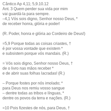
Cântico Ap 4,11; 5,9.10.12
Ant. 3 Quem perder sua vida por mim
vai guardá-la para sempre.
–4,1 Vós sois digno, Senhor nosso Deus, *
de receber honra, glória e poder!
(R. Poder, honra e glória ao Cordeiro de Deus!)
=5,9 Porque todas as coisas criastes, †
é por vossa vontade que existem *
e subsistem porque vós mandais. (R.)
= Vós sois digno, Senhor nosso Deus, †
de o livro nas mãos receber *
e de abrir suas folhas lacradas! (R.)
– Porque fostes por nós imolado; *
para Deus nos remiu vosso sangue
– dentre todas as tribos e línguas, *
dentre os povos da terra e nações. (R.)
=10 Pois fizestes de nós, para Deus, †