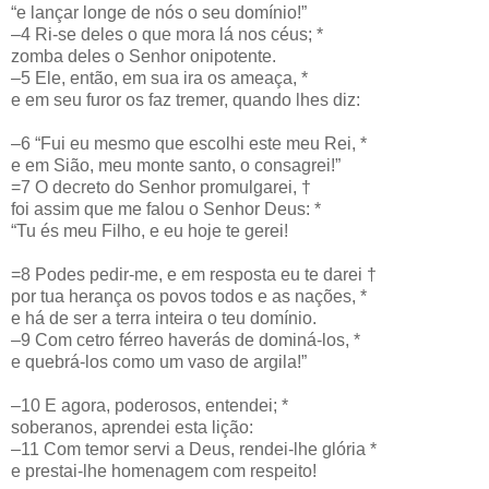
“e lançar longe de nós o seu domínio!”
–4 Ri-se deles o que mora lá nos céus; *
zomba deles o Senhor onipotente.
–5 Ele, então, em sua ira os ameaça, *
e em seu furor os faz tremer, quando lhes diz:
–6 “Fui eu mesmo que escolhi este meu Rei, *
e em Sião, meu monte santo, o consagrei!”
=7 O decreto do Senhor promulgarei, †
foi assim que me falou o Senhor Deus: *
“Tu és meu Filho, e eu hoje te gerei!
=8 Podes pedir-me, e em resposta eu te darei †
por tua herança os povos todos e as nações, *
e há de ser a terra inteira o teu domínio.
–9 Com cetro férreo haverás de dominá-los, *
e quebrá-los como um vaso de argila!”
–10 E agora, poderosos, entendei; *
soberanos, aprendei esta lição:
–11 Com temor servi a Deus, rendei-lhe glória *
e prestai-lhe homenagem com respeito!