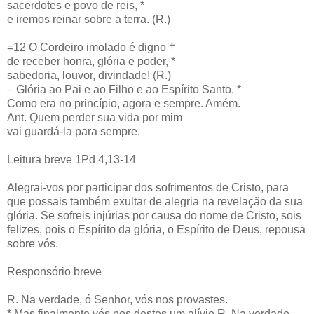
sacerdotes e povo de reis, *
e iremos reinar sobre a terra. (R.)
=12 O Cordeiro imolado é digno †
de receber honra, glória e poder, *
sabedoria, louvor, divindade! (R.)
– Glória ao Pai e ao Filho e ao Espírito Santo. *
Como era no princípio, agora e sempre. Amém.
Ant. Quem perder sua vida por mim
vai guardá-la para sempre.
Leitura breve 1Pd 4,13-14
Alegrai-vos por participar dos sofrimentos de Cristo, para
que possais também exultar de alegria na revelação da sua
glória. Se sofreis injúrias por causa do nome de Cristo, sois
felizes, pois o Espírito da glória, o Espírito de Deus, repousa
sobre vós.
Responsório breve
R. Na verdade, ó Senhor, vós nos provastes.
* Mas finalmente vós nos destes um alívio.R. Na verdade.