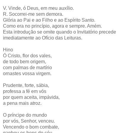
V. Vinde, ó Deus, em meu auxílio.
R. Socorrei-me sem demora.
Glória ao Pai e ao Filho e ao Espírito Santo.
Como era no princípio, agora e sempre. Amém.
Esta introdução se omite quando o Invitatório precede
imediatamente ao Ofício das Leituras.
Hino
Ó Cristo, flor dos vales,
de todo bem origem,
com palmas de martírio
ornastes vossa virgem.
Prudente, forte, sábia,
professa a fé em vós
por quem aceita, impávida,
a pena mais atroz.
O príncipe do mundo
por vós, Senhor, venceu.
Vencendo o bom combate,
ganhou os bens do céu.