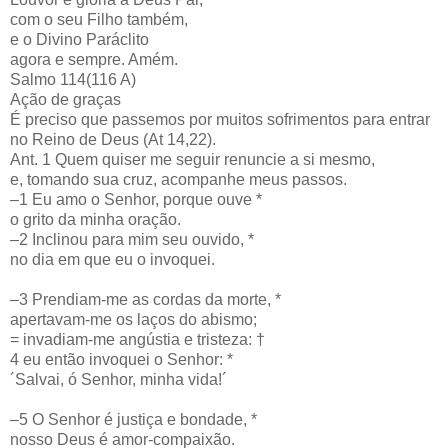
com o seu Filho também,
e o Divino Paráclito
agora e sempre. Amém.
Salmo 114(116 A)
Ação de graças
É preciso que passemos por muitos sofrimentos para entrar
no Reino de Deus (At 14,22).
Ant. 1 Quem quiser me seguir renuncie a si mesmo,
e, tomando sua cruz, acompanhe meus passos.
–1 Eu amo o Senhor, porque ouve *
o grito da minha oração.
–2 Inclinou para mim seu ouvido, *
no dia em que eu o invoquei.
–3 Prendiam-me as cordas da morte, *
apertavam-me os laços do abismo;
= invadiam-me angústia e tristeza: †
4 eu então invoquei o Senhor: *
´Salvai, ó Senhor, minha vida!´
–5 O Senhor é justiça e bondade, *
nosso Deus é amor-compaixão.