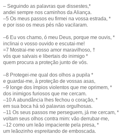
– Seguindo as palavras que dissestes,*
andei sempre nos caminhos da Aliança.
–5 Os meus passos eu firmei na vossa estrada, *
e por isso os meus pés não vacilaram.
–6 Eu vos chamo, ó meu Deus, porque me ouvis, *
inclinai o vosso ouvido e escutai-me!
=7 Mostrai-me vosso amor maravilhoso, †
vós que salvais e libertais do inimigo *
quem procura a proteção junto de vós.
–8 Protegei-me qual dos olhos a pupila *
e guardai-me, à proteção de vossas asas,
–9 longe dos ímpios violentos que me oprimem, *
dos inimigos furiosos que me cercam.
–10 A abundância lhes fechou o coração, *
em sua boca há só palavras orgulhosas.
–11 Os seus passos me perseguem, já me cercam, *
voltam seus olhos contra mim: vão derrubar-me,
–12 como um leão impaciente pela presa, *
um leãozinho espreitando de emboscada.