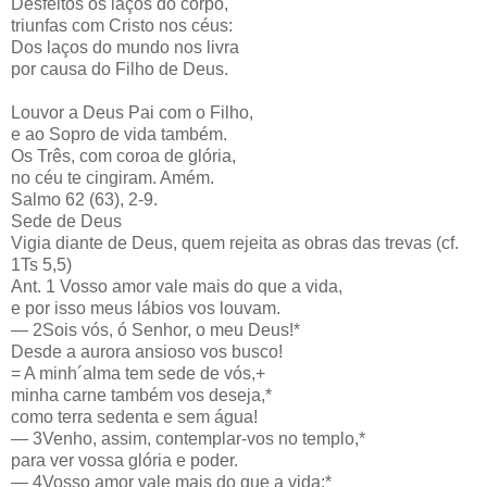
Desfeitos os laços do corpo,
triunfas com Cristo nos céus:
Dos laços do mundo nos livra
por causa do Filho de Deus.
Louvor a Deus Pai com o Filho,
e ao Sopro de vida também.
Os Três, com coroa de glória,
no céu te cingiram. Amém.
Salmo 62 (63), 2-9.
Sede de Deus
Vigia diante de Deus, quem rejeita as obras das trevas (cf.
1Ts 5,5)
Ant. 1 Vosso amor vale mais do que a vida,
e por isso meus lábios vos louvam.
— 2Sois vós, ó Senhor, o meu Deus!*
Desde a aurora ansioso vos busco!
= A minh´alma tem sede de vós,+
minha carne também vos deseja,*
como terra sedenta e sem água!
— 3Venho, assim, contemplar-vos no templo,*
para ver vossa glória e poder.
— 4Vosso amor vale mais do que a vida:*