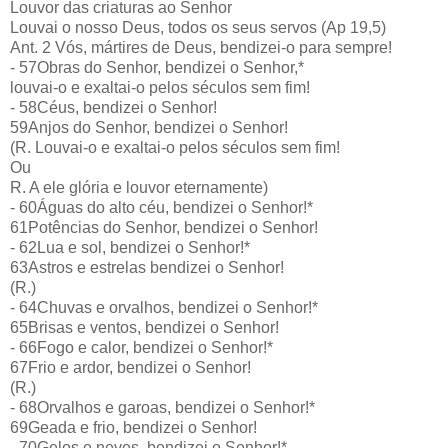
Louvor das criaturas ao Senhor
Louvai o nosso Deus, todos os seus servos (Ap 19,5)
Ant. 2 Vós, mártires de Deus, bendizei-o para sempre!
- 57Obras do Senhor, bendizei o Senhor,*
louvai-o e exaltai-o pelos séculos sem fim!
- 58Céus, bendizei o Senhor!
59Anjos do Senhor, bendizei o Senhor!
(R. Louvai-o e exaltai-o pelos séculos sem fim!
Ou
R. A ele glória e louvor eternamente)
- 60Águas do alto céu, bendizei o Senhor!*
61Potências do Senhor, bendizei o Senhor!
- 62Lua e sol, bendizei o Senhor!*
63Astros e estrelas bendizei o Senhor!
(R.)
- 64Chuvas e orvalhos, bendizei o Senhor!*
65Brisas e ventos, bendizei o Senhor!
- 66Fogo e calor, bendizei o Senhor!*
67Frio e ardor, bendizei o Senhor!
(R.)
- 68Orvalhos e garoas, bendizei o Senhor!*
69Geada e frio, bendizei o Senhor!
- 70Gelos e neves, bendizei o Senhor!*