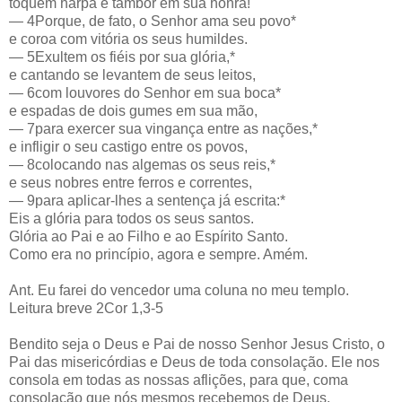
toquem harpa e tambor em sua honra!
— 4Porque, de fato, o Senhor ama seu povo*
e coroa com vitória os seus humildes.
— 5Exultem os fiéis por sua glória,*
e cantando se levantem de seus leitos,
— 6com louvores do Senhor em sua boca*
e espadas de dois gumes em sua mão,
— 7para exercer sua vingança entre as nações,*
e infligir o seu castigo entre os povos,
— 8colocando nas algemas os seus reis,*
e seus nobres entre ferros e correntes,
— 9para aplicar-lhes a sentença já escrita:*
Eis a glória para todos os seus santos.
Glória ao Pai e ao Filho e ao Espírito Santo.
Como era no princípio, agora e sempre. Amém.
Ant. Eu farei do vencedor uma coluna no meu templo.
Leitura breve 2Cor 1,3-5
Bendito seja o Deus e Pai de nosso Senhor Jesus Cristo, o
Pai das misericórdias e Deus de toda consolação. Ele nos
consola em todas as nossas aflições, para que, coma
consolação que nós mesmos recebemos de Deus,