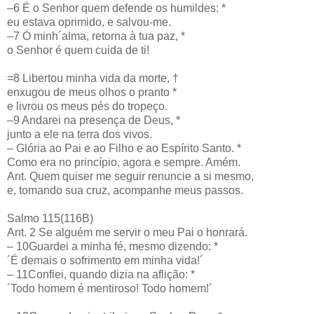
–6 É o Senhor quem defende os humildes: *
eu estava oprimido, e salvou-me.
–7 Ó minh´alma, retorna à tua paz, *
o Senhor é quem cuida de ti!
=8 Libertou minha vida da morte, †
enxugou de meus olhos o pranto *
e livrou os meus pés do tropeço.
–9 Andarei na presença de Deus, *
junto a ele na terra dos vivos.
– Glória ao Pai e ao Filho e ao Espírito Santo. *
Como era no princípio, agora e sempre. Amém.
Ant. Quem quiser me seguir renuncie a si mesmo,
e, tomando sua cruz, acompanhe meus passos.
Salmo 115(116B)
Ant. 2 Se alguém me servir o meu Pai o honrará.
– 10Guardei a minha fé, mesmo dizendo: *
´É demais o sofrimento em minha vida!´
– 11Confiei, quando dizia na aflição: *
´Todo homem é mentiroso! Todo homem!´