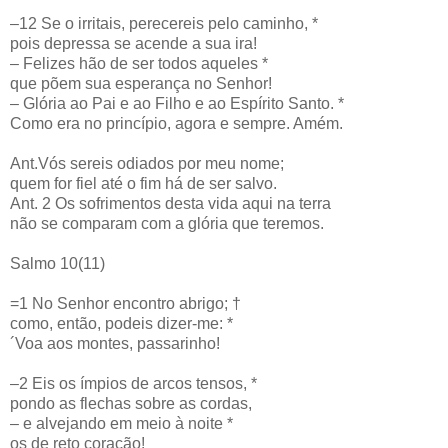
–12 Se o irritais, perecereis pelo caminho, *
pois depressa se acende a sua ira!
– Felizes hão de ser todos aqueles *
que põem sua esperança no Senhor!
– Glória ao Pai e ao Filho e ao Espírito Santo. *
Como era no princípio, agora e sempre. Amém.
Ant.Vós sereis odiados por meu nome;
quem for fiel até o fim há de ser salvo.
Ant. 2 Os sofrimentos desta vida aqui na terra
não se comparam com a glória que teremos.
Salmo 10(11)
=1 No Senhor encontro abrigo; †
como, então, podeis dizer-me: *
´Voa aos montes, passarinho!
–2 Eis os ímpios de arcos tensos, *
pondo as flechas sobre as cordas,
– e alvejando em meio à noite *
os de reto coração!