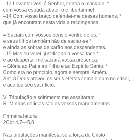
–13 Levantai-vos, ó Senhor, contra o malvado, *
com vossa espada abatei-o e libertai-me!
–14 Com vosso braço defendei-me desses homens, *
que já encontram nesta vida a recompensa.
= Saciais com vossos bens o ventre deles, †
e seus filhos também hão de saciar-se *
e ainda as sobras deixarão aos descendentes.
–15 Mas eu verei, justificado,a vossa face *
e ao despertar me saciará vossa presença.
– Glória ao Pai e ao Filho e ao Espírito Santo. *
Como era no princípio, agora e sempre. Amém.
Ant. 3 Deus provou os seus eleitos como o ouro no crisol,
e aceitou seu sacrifício.
V. Tribulação e sofrimento me assaltaram.
R. Minhas delícias são os vossos mandamentos.
Primeira leitura
2Cor 4,7―5,8
Nas tribulações manifesta-se a força de Cristo