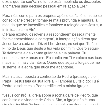
dizeis que Eu sou?», no fundo está impelindo os discípulos
a tomarem uma decisão pessoal em relação a Ele.”
Para nós, como para os próprios apóstolos, “a fé tem que se
consolidar e crescer, tornar-se mais profunda e madura, à
medida que se intensifica e fortalece a relação com Jesus, a
intimidade com Ele”.
O Papa exortou os jovens a responderem pessoalmente,
“com generosidade e coragem”, à interpelação direta que
Jesus faz a cada um. Dizei-Lhe: Jesus, eu sei que Tu és o
Filho de Deus que deste a tua vida por mim. Quero seguir-
Te fielmente e deixar-me guiar pela tua palavra. Tu
conheces-me e amas-me. Eu confio em Ti e coloco nas tuas
mãos a minha vida inteira. Quero que sejas a força que me
sustente, a alegria que nuca me abandone.
Mas, na sua reposta à confissão de Pedro (prosseguiu o
Papa), Jesus fala da sua Igreja: «Também Eu te digo: Tu é
Pedro, e sobre esta Pedra edificarei a minha Igreja».
“Jesus constrói a Igreja sobre a rocha da fé de Pedro, que
confessa a divindade de Cristo. Sim, a Igreja não é uma
simples instituição humana, como outra qualquer, mas está