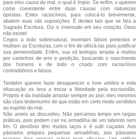
para eles causa do mal, o qual é ímpio. Se enfim, o querem
como coexistente entre duas causas com naturezas
opostas. Estes raciocínios, para colocá-lo brevemente,
abatem suas vãs suposições. É destes tais que se fala a
Sagrada Escritura. Diz o insensato em seu coração, Deus
não existe!
Cegos a todo sobrenatural, inventam falsos pretextos e
mutilam as Escrituras, com o fim de utilizá-las para justificar
sua perversidade. Enfim, sua vã teologia arrasta a muitos
por caminhos de erro e perdição, buscando o nascimento
dos homens e de todo o criado com raciocínios
contraditórios e falsos.
Também querem fazer desaparecer o livre arbítrio e esta
ofuscação os leva a trocar a liberdade pela escravidão.
Próprio é da maldade arrastar sempre ao pior; eles mesmos
são claro testemunho de que estão em certo modo vendidos
ao espírito do mal.
Não ameis as discusões. Não percamos tempo em largas
práticas, pois podem cair na armadilha de um labirinto sem
fim. O demônio têm muitos laços e é sutil caçador. Aos
pássaros prepara pequenas armadilhas, aos pássaros
maiores lhes prepara outras mais eficazes. Um artifício