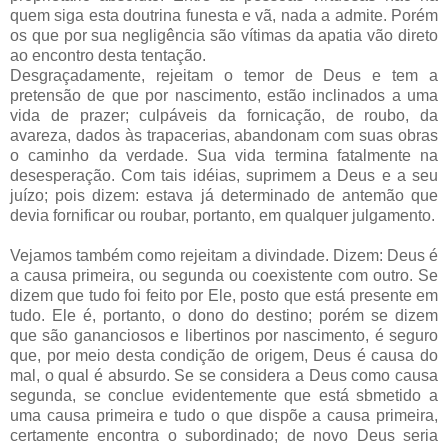
quem siga esta doutrina funesta e vã, nada a admite. Porém
os que por sua negligência são vítimas da apatia vão direto
ao encontro desta tentação.
Desgraçadamente, rejeitam o temor de Deus e tem a
pretensão de que por nascimento, estão inclinados a uma
vida de prazer; culpáveis da fornicação, de roubo, da
avareza, dados às trapacerias, abandonam com suas obras
o caminho da verdade. Sua vida termina fatalmente na
desesperação. Com tais idéias, suprimem a Deus e a seu
juízo; pois dizem: estava já determinado de antemão que
devia fornificar ou roubar, portanto, em qualquer julgamento.
Vejamos também como rejeitam a divindade. Dizem: Deus é
a causa primeira, ou segunda ou coexistente com outro. Se
dizem que tudo foi feito por Ele, posto que está presente em
tudo. Ele é, portanto, o dono do destino; porém se dizem
que são gananciosos e libertinos por nascimento, é seguro
que, por meio desta condição de origem, Deus é causa do
mal, o qual é absurdo. Se se considera a Deus como causa
segunda, se conclue evidentemente que está sbmetido a
uma causa primeira e tudo o que dispõe a causa primeira,
certamente encontra o subordinado; de novo Deus seria