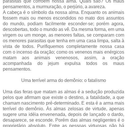
parasitas que corroem nossa alma. Quais são? Os maus
pensamentos, a murmuração, o perjúrio, a avareza.
A cabeça é o símbolo da nossa alma. Enquanto os animais
fossem mais ou menos escondidos no mato dos assuntos
do mundo, podiam facilmente esconder-se; porém agora,
descobertas, todo o mundo as vê. Da mesma forma, em uma
virgem ou um monge, as menores faltas, se comparam com
os menores parasitas que tenha em uma casa limpa, salta à
vista de todos. Purifiquemos completamente nossa casa
com o incenso da oração; como os venenos mais enérgicos
matam aos animais venenosos, assim, a oração
acompanhada do jejum expulsa todos os maus
pensamentos.
Uma terrível arma do demônio: o fatalismo
Uma das feras que matam as almas é a sedução produzida
pelos que afirmam que existe o destino, a fatalidade, a que
chamam nascimento pré-determinado. E esta é a arma mais
terrível do demônio. Às almas zelosas de virtude, apenas
sugere uma idéia envenenada, depois de lançado o dardo,
desaparece, se esconde. Porém das almas negligentes é o
proprietário absoluto. Entre as pessoas virtuosas não há