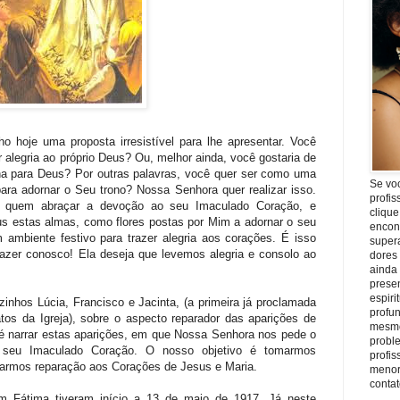
o hoje uma proposta irresistível para lhe apresentar. Você
r alegria ao próprio Deus? Ou, melhor ainda, você gostaria de
rna para Deus? Por outras palavras, você quer ser como uma
Se vo
ara adornar o Seu trono? Nossa Senhora quer realizar isso.
profis
a quem abraçar a devoção ao seu Imaculado Coração, e
clique
us estas almas, como flores postas por Mim a adornar o seu
encon
 ambiente festivo para trazer alegria aos corações. É isso
super
zer conosco! Ela deseja que levemos alegria e consolo ao
dores
ainda
prese
espiri
inhos Lúcia, Francisco e Jacinta, (a primeira já proclamada
profu
tos da Igreja), sobre o aspecto reparador das aparições de
mesmo
 é narrar estas aparições, em que Nossa Senhora nos pede o
proble
 seu Imaculado Coração. O nosso objetivo é tomarmos
profi
tarmos reparação aos Corações de Jesus e Maria.
menor
conta
 Fátima tiveram início a 13 de maio de 1917. Já neste