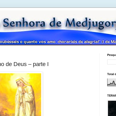
Pesqui
no de Deus – parte I
Total 
TERAP