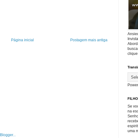
Ansie
Invis
Página inicial
Postagem mais antiga
Abord
buscar
cliqu
Transl
Power
FILHO
Se voc
na es
Senho
recebe
espiri
uma m