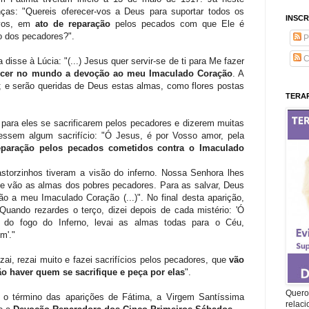
anças: "Quereis oferecer-vos a Deus para suportar todos os
INSCR
vos, em
ato de reparação
pelos pecados com que Ele é
o dos pecadores?".
P
C
isse à Lúcia: "(...) Jesus quer servir-se de ti para Me fazer
lecer no mundo a devoção ao meu Imaculado Coração
. A
; e serão queridas de Deus estas almas, como flores postas
TERAP
 para eles se sacrificarem pelos pecadores e dizerem muitas
essem algum sacrifício: "Ó Jesus, é por Vosso amor, pela
paração pelos pecados cometidos contra o Imaculado
astorzinhos tiveram a visão do inferno. Nossa Senhora lhes
onde vão as almas dos pobres pecadores. Para as salvar, Deus
o a meu Imaculado Coração (...)". No final desta aparição,
Quando rezardes o terço, dizei depois de cada mistério: 'Ó
os do fogo do Inferno, levai as almas todas para o Céu,
m'."
zai, rezai muito e fazei sacrifícios pelos pecadores, que
vão
ão haver quem se sacrifique e peça por elas
".
Quero 
 o término das aparições de Fátima, a Virgem Santíssima
relac