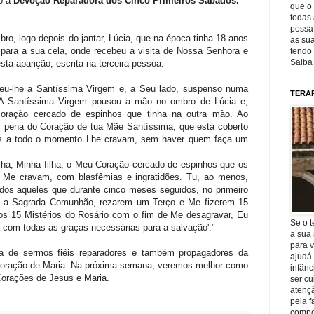
o a
Devoção Reparadora dos Cinco Primeiros Sábados.
que o 
todas 
possa 
bro, logo depois do jantar, Lúcia, que na época tinha 18 anos
as sua
oi para a sua cela, onde recebeu a visita de Nossa Senhora e
tendo 
Saiba
a aparição, escrita na terceira pessoa:
eu-lhe a Santíssima Virgem e, a Seu lado, suspenso numa
TERA
A Santíssima Virgem pousou a mão no ombro de Lúcia e,
oração cercado de espinhos que tinha na outra mão. Ao
 pena do Coração de tua Mãe Santíssima, que está coberto
os a todo o momento Lhe cravam, sem haver quem faça um
lha, Minha filha, o Meu Coração cercado de espinhos que os
 Me cravam, com blasfêmias e ingratidões. Tu, ao menos,
odos aqueles que durante cinco meses seguidos, no primeiro
o a Sagrada Comunhão, rezarem um Terço e Me fizerem 15
s 15 Mistérios do Rosário com o fim de Me desagravar, Eu
Se o t
e com todas as graças necessárias para a salvação'."
a sua 
para v
 a de sermos fiéis reparadores e também propagadores da
ajudá
oração de Maria. Na próxima semana, veremos melhor como
infânc
Corações de Jesus e Maria.
ser c
atençã
pela f
compo