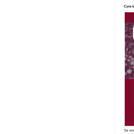
Cura I
Se vo