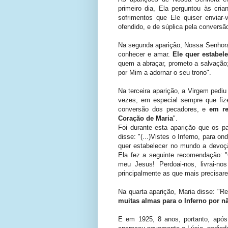
primeiro dia, Ela perguntou às cri
sofrimentos que Ele quiser enviar-
ofendido, e de súplica pela conversã
Na segunda aparição, Nossa Senhora d
conhecer e amar.
Ele quer estabe
quem a abraçar, prometo a salvação
por Mim a adornar o seu trono".
Na terceira aparição, a Virgem pediu
vezes, em especial sempre que fiz
conversão dos pecadores, e
em re
Coração de Maria
".
Foi durante esta aparição que os p
disse: "(...)Vistes o Inferno, para 
quer estabelecer no mundo a devoçã
Ela fez a seguinte recomendação: "
meu Jesus! Perdoai-nos, livrai-n
principalmente as que mais precisare
Na quarta aparição, Maria disse: "Re
muitas almas para o Inferno por n
E em 1925, 8 anos, portanto, após