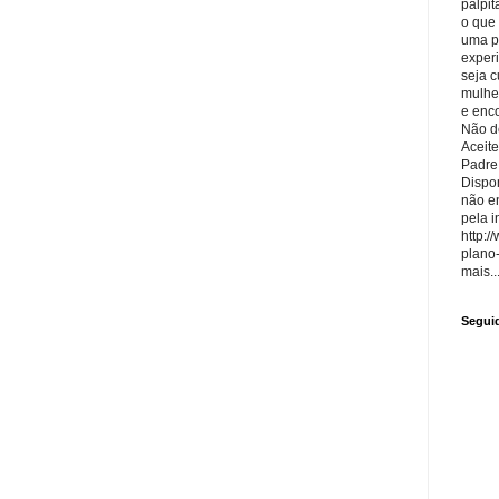
palpit
o que
uma p
exper
seja 
mulhe
e enco
Não de
Aceite
Padre
Dispon
não e
pela i
http:/
plano
mais..
Segui