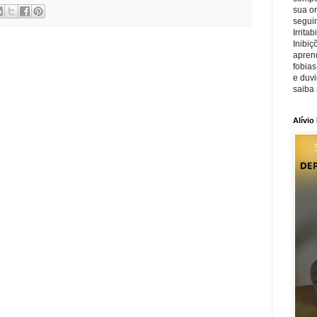
sua o
seguin
Irrita
Inibiç
apren
fobias
e duv
saiba 
Alívio