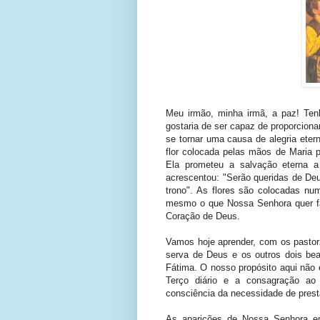
Meu irmão, minha irmã, a paz! Tenh
gostaria de ser capaz de proporciona
se tornar uma causa de alegria ete
flor colocada pelas mãos de Maria p
Ela prometeu a salvação eterna 
acrescentou: "Serão queridas de De
trono". As flores são colocadas num
mesmo o que Nossa Senhora quer fa
Coração de Deus.
Vamos hoje aprender, com os pastorz
serva de Deus e os outros dois bea
Fátima. O nosso propósito aqui não
Terço diário e a consagração ao
consciência da necessidade de pres
As aparições de Nossa Senhora em