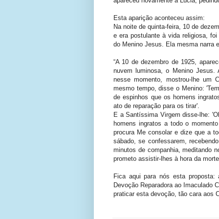
apareceu novamente a Lúcia, pedind
Esta aparição aconteceu assim:
Na noite de quinta-feira, 10 de dezem
e era postulante à vida religiosa, f
do Menino Jesus. Ela mesma narra est
“A 10 de dezembro de 1925, aparec
nuvem luminosa, o Menino Jesus. 
nesse momento, mostrou-lhe um C
mesmo tempo, disse o Menino: 'Tem
de espinhos que os homens ingrat
ato de reparação para os tirar'.
E a Santíssima Virgem disse-lhe: 'O
homens ingratos a todo o momento
procura Me consolar e dize que a t
sábado, se confessarem, recebend
minutos de companhia, meditando no
prometo assistir-lhes à hora da mort
Fica aqui para nós esta proposta:
Devoção Reparadora ao Imaculado C
praticar esta devoção, tão cara aos 