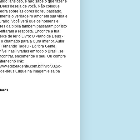
ando, ansioso, e não sabe o que fazer e
 Deus deseja de você. Não coloque
edra sobre as dores do teu passado,
imente o verdadeiro amor em sua vida e
curado, Você verá que os homens e
res da biblia tambem passaram por isto
ntraram a resposta. Encontre a tua!
ixe de ler o Livro: O Plano de Deus -
 o chamado para a Cura Interior. Autor
 Fernando Tadeu - Editora Gente.
ível nas livrarias em todo o Brasil, se
ncontrar, encomende o seu. Ou compre
nternet no link:
/www.editoragente.com.br/livro/332/o-
-de-deus Clique na imagem e saiba
.
dores