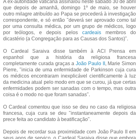
A ex-autoridade vaticana assinalou neste sábado 30 de abril
que depois de amanhã, domingo 1º de maio, se houver
outro milagre atribuído ao Papa se procederá à investigação
correspondente, e só então "deverá ser aprovado como tal
por uma consulta médica, por um grupo de médicos, logo
por teólogos, e depois pelos
cardeais
membros do
dicastério (a Congregação para as Causas dos Santos)".
O Cardeal Saraiva disse também à ACI Prensa em
espanhol que a história da religiosa francesa
completamente curada graças a
João Paulo II
, Marie Simon
Pierre, "inicia de uma enfermidade de Parkinson cuja cura
os médicos encontraram inexplicável cientificamente à luz
da medicina atual pelo modo em que se curou, já que certas
enfermidades podem ser sanadas com o tempo, mas outra
coisa é o modo no que foram sanadas".
O Cardeal comentou que isso se deu no caso da religiosa
francesa, cuja cura se deu "instantaneamente depois da
prece feita ao candidato à beatificação".
Depois de recordar sua proximidade com João Paulo II em
seus anos de serviço, o Cardeal Saraiva disse que embora