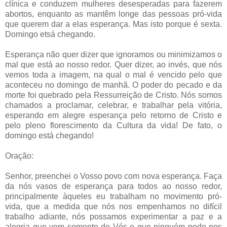
clínica e conduzem mulheres desesperadas para fazerem
abortos, enquanto as mantêm longe das pessoas pró-vida
que querem dar a elas esperança. Mas isto porque é sexta.
Domingo etsá chegando.
Esperança não quer dizer que ignoramos ou minimizamos o
mal que está ao nosso redor. Quer dizer, ao invés, que nós
vemos toda a imagem, na qual o mal é vencido pelo que
aconteceu no domingo de manhã. O poder do pecado e da
morte foi quebrado pela Ressurreição de Cristo. Nós somos
chamados a proclamar, celebrar, e trabalhar pela vitória,
esperando em alegre esperança pelo retorno de Cristo e
pelo pleno florescimento da Cultura da vida! De fato, o
domingo está chegando!
Oração:
Senhor, preenchei o Vosso povo com nova esperança. Faça
da nós vasos de esperança para todos ao nosso redor,
principalmente àqueles eu trabalham no movimento pró-
vida, que a medida que nós nos empenhamos no difícil
trabalho adiante, nós possamos experimentar a paz e a
alegria que vem somente de Vós e que ninguém pode nos