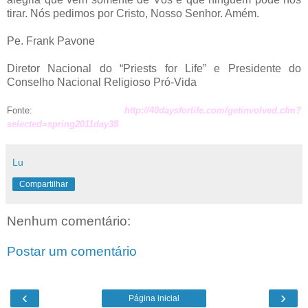
tirar. Nós pedimos por Cristo, Nosso Senhor. Amém.
Pe. Frank Pavone
Diretor Nacional do “Priests for Life” e Presidente do
Conselho Nacional Religioso Pró-Vida
Fonte:
http://40daysforlife.com/getinvolved.cfm?
selected=spring2011day38
Lu
Compartilhar
Nenhum comentário:
Postar um comentário
‹
›
Página inicial