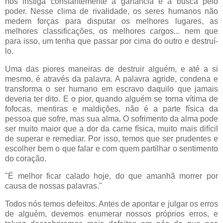
nos instiga constantemente à ganância e à busca pelo
poder. Nesse clima de rivalidade, os seres humanos não
medem
forças para disputar os melhores lugares, as
melhores classificações, os melhores cargos... nem que
para isso, um tenha que passar por cima do outro e destruí-
lo.
Uma das piores maneiras de destruir alguém, e até a si
mesmo, é através da palavra. A palavra agride, condena e
transforma o ser humano em escravo daquilo que jamais
deveria ter dito. E o pior, quando alguém se torna vítima de
fofocas
, mentiras e maldições, não é a parte física da
pessoa que sofre, mas sua alma. O sofrimento da alma pode
ser muito maior que a dor da carne física, muito mais difícil
de superar e remediar. Por isso, temos que ser prudentes e
escolher bem o que falar e com quem partilhar o sentimento
do
coração
.
"É melhor ficar calado hoje, do que amanhã morrer por
causa de nossas palavras."
Todos nós temos defeitos. Antes de apontar e julgar os erros
de alguém, devemos enumerar nossos próprios erros, e