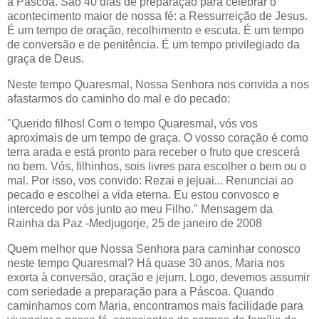
à Páscoa. São 40 dias de preparação para celebrar o
acontecimento maior de nossa fé: a
Ressurreição
de Jesus.
É um tempo de oração, recolhimento e escuta. É um tempo
de conversão e de penitência. É um tempo privilegiado da
graça de Deus.
Neste tempo Quaresmal, Nossa Senhora nos convida a nos
afastarmos do caminho do mal e do pecado:
"Querido filhos! Com o tempo Quaresmal, vós vos
aproximais de um tempo de graça. O vosso coração é como
terra arada e está pronto para receber o fruto que crescerá
no bem. Vós,
filhinhos
, sois livres para escolher o bem ou o
mal. Por isso, vos convido: Rezai e jejuai... Renunciai ao
pecado e escolhei a vida eterna. Eu estou convosco e
intercedo por vós junto ao meu Filho." Mensagem da
Rainha da Paz -
Medjugorje
, 25 de
janeiro
de 2008
Quem melhor que Nossa Senhora para caminhar
conosco
neste tempo Quaresmal? Há quase 30 anos, Maria nos
exorta à conversão, oração e jejum. Logo, devemos assumir
com seriedade a
preparação
para a Páscoa. Quando
caminhamos com Maria, encontramos mais facilidade para