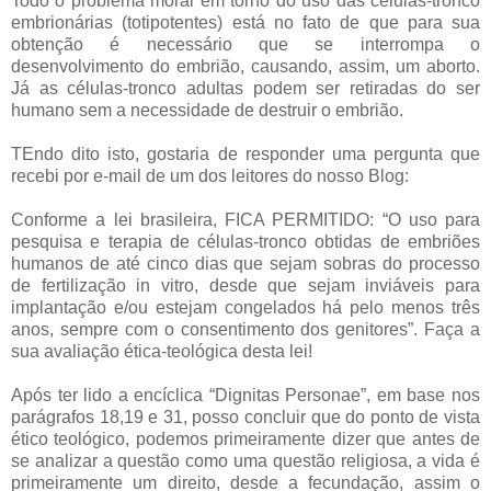
Todo o problema moral em torno do uso das células-tronco
embrionárias (totipotentes) está no fato de que para sua
obtenção é necessário que se interrompa o
desenvolvimento do embrião, causando, assim, um aborto.
Já as células-tronco adultas podem ser retiradas do ser
humano sem a necessidade de destruir o embrião.
TEndo dito isto, gostaria de responder uma pergunta que
recebi por e-mail de um dos leitores do nosso Blog:
Conforme a lei brasileira, FICA PERMITIDO: “O uso para
pesquisa e terapia de células-tronco obtidas de embriões
humanos de até cinco dias que sejam sobras do processo
de fertilização in vitro, desde que sejam inviáveis para
implantação e/ou estejam congelados há pelo menos três
anos, sempre com o consentimento dos genitores”. Faça a
sua avaliação ética-teológica desta lei!
Após ter lido a encíclica “Dignitas Personae”, em base nos
parágrafos 18,19 e 31, posso concluir que do ponto de vista
ético teológico, podemos primeiramente dizer que antes de
se analizar a questão como uma questão religiosa, a vida é
primeiramente um direito, desde a fecundação, assim o