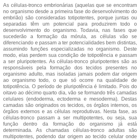
As células-tronco embrionárias (aquelas que se encontram
no organismo desde a primeira fase do desenvolvimento do
embrião) são consideradas totipotentes, porque juntas ou
separadas têm um potencial para produzirem todo o
desenvolvimento do organismo. Todavia, nas fases que
sucederão a formação da mórula, as células vão se
diferenciando e passam a ter potencialidades bem distintas,
assumindo funções especializadas no organismo. Deste
modo, elas perdem sua condição de totipotência e passam
a ser pluripotentes. As células-tronco pluripotentes são as
responsáveis pela formação dos tecidos presentes no
organismo adulto, mas isoladas jamais podem dar origem
ao organismo todo, o que só ocorre na qualidade de
totipotência. O período de pluripotência é limitado. Pois do
oitavo ao décimo quarto dia, vão se formando três camadas
celulares (endoderma, ectoderma e mesoderma). Destas
camadas são originados os tecidos, os órgãos internos, os
órgãos externos e as células reprodutivas. Nesta fase, as
células-tronco passam a ser multipotentes, ou seja, sua
função dentro da formação do organismo já está
determinada. As chamadas células-tronco adultas são
multipotentes, podendo dar origem ao tecido celular onde