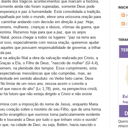
, diante dos trágicos acontecimentos que marcam a história,
felizmente ainda não foram superadas, somente Deus pode
INSCR
esperança e paz à humanidade. Está consolidada a tradição,
P
 espalhada por todo o mundo, eleve uma uníssona oração para
o caminhar andando com decisão em direção à paz. Hoje,
C
homens, mulheres, crianças e idosos, vítimas da guerra, que
 história. Rezemos hoje para que a paz, que os anjos
Natal, possa chegar a todos os lugares: "paz na terra aos
TERAP
Por isso, especialmente com nossa oração, queremos ajudar
aqueles que possuem responsabilidade de governar, a trilhar
da paz.
na adoção filial a obra da salvação realizada por Cristo, a
 Graças a Ela, o Filho de Deus, "nascido de mulher" (Gl 4,4),
homem, na plenitude dos tempos. Esse cumprimento, esta
s expectativas messiânicas que são cumpridas, mas, ao
nitude em sentido absoluto: no Verbo feito carne, Deus
a. No limiar de um novo ano, ressoa assim o convite a
l que nasce do alto" (Lc 1,78), pois, na perspectiva cristã,
 há futuro que não esteja dirigido a Cristo e não existe
rmina com a imposição do nome de Jesus, enquanto Maria
seu coração sobre o mistério do seu Filho, que de uma forma
recho evangélico que ouvimos torna particularmente evidente
ndo e louvando a Deus por tudo o que tinham visto e ouvido"
Quero 
do que, na cidade de Davi, ou seja, Belém, havia nascido o
relac