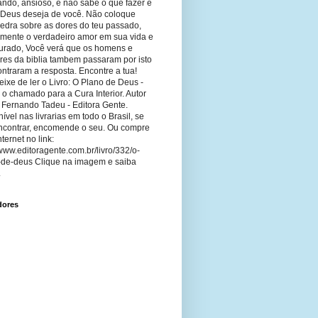
ando, ansioso, e não sabe o que fazer e
 Deus deseja de você. Não coloque
edra sobre as dores do teu passado,
imente o verdadeiro amor em sua vida e
curado, Você verá que os homens e
res da biblia tambem passaram por isto
ntraram a resposta. Encontre a tua!
ixe de ler o Livro: O Plano de Deus -
 o chamado para a Cura Interior. Autor
 Fernando Tadeu - Editora Gente.
ível nas livrarias em todo o Brasil, se
ncontrar, encomende o seu. Ou compre
nternet no link:
/www.editoragente.com.br/livro/332/o-
-de-deus Clique na imagem e saiba
.
dores