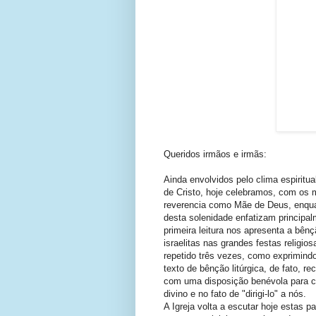
Queridos irmãos e irmãs:
Ainda envolvidos pelo clima espiritu
de Cristo, hoje celebramos, com os 
reverencia como Mãe de Deus, enquant
desta solenidade enfatizam principa
primeira leitura nos apresenta a bê
israelitas nas grandes festas religi
repetido três vezes, como exprimindo
texto de bênção litúrgica, de fato, 
com uma disposição benévola para c
divino e no fato de "dirigi-lo" a nós.
A Igreja volta a escutar hoje estas 