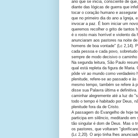
ano que se inicia, consciente de que
diante das lógicas de guerra que in
tocar o coração humano e assegurar 
que no primeiro dia do ano a Igreja,
invocar a paz. É bom iniciar um nov
queremos recolher o grito de tantos 
é o rosto mais horrível e violento da
anunciaram aos pastores na noite de 
homens de boa vontade" (Lc 2,14). 
cada pessoa e cada povo, sobretudo 
sempre de modo decisivo o caminho 
Na segunda leitura, São Paulo resume 
qual está repleta da figura de Maria.
pôde vir ao mundo como verdadeiro 
plenitude, refere-se ao passado e à
mesmo tempo, também se refere à ple
disse sua Palavra última e definitiv
caminhar alegremente até a luz do "so
todo o tempo é habitado por Deus, não
plenitude fora da de Cristo.
A passagem do Evangelho de hoje te
participa em silêncio, meditando em 
tão singular é dom de Deus. Mas o t
os pastores, que voltaram "glorifica
(Lc 2,20). O anjo tinha lhes anuncia