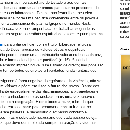
ge também ao meu secretário de Estado e aos demais
sua o
ia Romana, com uma lembrança particular ao presidente do
seguin
e seus colaboradores. Desejo manifestar-lhes meu vivo
Irrita
ano a favor de uma pacífica convivência entre os povos e
Inibiç
apren
 uma consciência de paz na Igreja e no mundo. Nesta
fobias
está cada vez mais empenhada em trabalhar, segundo as
e duv
er um seguro patrimônio espiritual de valores e princípios, na
saiba 
em
para o dia de hoje, com o título "Liberdade religiosa,
a de Deus; precisa de valores éticos e espirituais,
Alívio
igião pode oferecer uma contribuição valiosa na busca da paz,
 e internacional justa e pacífica" (n. 15). Sublinhei,
é elemento imprescindível num Estado de direito; não pode ser
tempo todos os direitos e liberdades fundamentais, dos
signada à força negativa do egoísmo e da violência, não se
am vítimas e põem em risco o futuro dos povos. Diante das
nte especialmente das discriminações, arbitrariedades e
gridem particularmente os cristãos, mais uma vez renovo o
imo e à resignação. Exorto todos a rezar, a fim de que
ados em toda parte para promover e construir a paz no
bastam palavras, é necessário o empenho concreto e
ões, mas é sobretudo necessário que cada pessoa esteja
az, que deve ser implorado sempre na oração e vivido nas