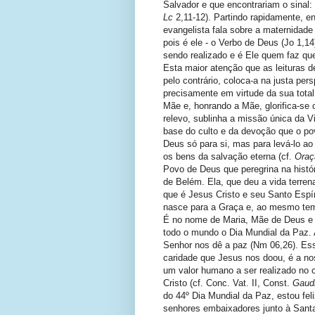
Salvador e que encontrariam o sinal:
Lc
2,11-12). Partindo rapidamente, 
evangelista fala sobre a maternidade
pois é ele - o Verbo de Deus (Jo 1,14
sendo realizado e é Ele quem faz que
Esta maior atenção que as leituras d
pelo contrário, coloca-a na justa per
precisamente em virtude da sua total 
Mãe e, honrando a Mãe, glorifica-se o
relevo, sublinha a missão única da V
base do culto e da devoção que o pov
Deus só para si, mas para levá-lo a
os bens da salvação eterna (cf.
Oraç
Povo de Deus que peregrina na histó
de Belém. Ela, que deu a vida terren
que é Jesus Cristo e seu Santo Espí
nasce para a Graça e, ao mesmo tem
É no nome de Maria, Mãe de Deus e 
todo o mundo o Dia Mundial da Paz. 
Senhor nos dê a paz (Nm 06,26). Ess
caridade que Jesus nos doou, é a no
um valor humano a ser realizado no c
Cristo (cf. Conc. Vat. II, Const.
Gaud
do 44º Dia Mundial da Paz, estou feli
senhores embaixadores junto à San