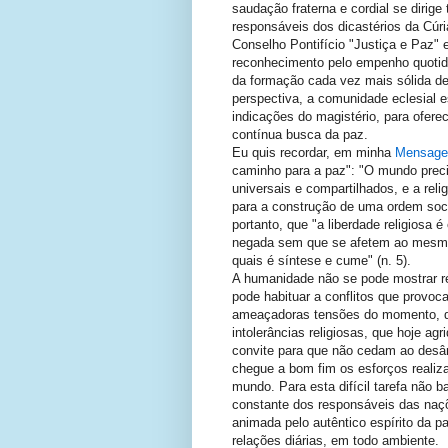
saudação fraterna e cordial se diri
responsáveis dos dicastérios da Cúr
Conselho Pontifício "Justiça e Paz" 
reconhecimento pelo empenho quotidi
da formação cada vez mais sólida de
perspectiva, a comunidade eclesial 
indicações do magistério, para oferec
contínua busca da paz.
Eu quis recordar, em minha
Mensag
caminho para a paz": "O mundo precis
universais e compartilhados, e a rel
para a construção de uma ordem social
portanto, que "a liberdade religiosa 
negada sem que se afetem ao mesmo 
quais é síntese e cume" (n. 5).
A humanidade não se pode mostrar re
pode habituar a conflitos que provoc
ameaçadoras tensões do momento, dia
intolerâncias religiosas, que hoje a
convite para que não cedam ao desân
chegue a bom fim os esforços realiz
mundo. Para esta difícil tarefa não 
constante dos responsáveis das naç
animada pelo autêntico espírito da p
relações diárias, em todo ambiente.