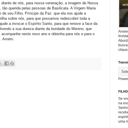
s diante de nós, para nossa veneração, a imagem de Nossa
 tão querida pelas pessoas de Basilicata. A Virgem Maria
o de seu Filho, Príncipe da Paz: que ela nos ajude a
rilha sobre nós, para que possamos redescobrir toda a
jude a invocar o Espírito Santo, para que renove a face da
solvendo a sua dureza diante da bondade do Menino, que
Ansie
 acompanhe neste novo ano e obtenha para nós e para o
Invis
z. Amém.
Abord
buscar
cliqu
Transl
Power
FILHO
Se voc
na es
Senho
recebe
espiri
uma m