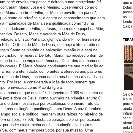
um bebê envolto em panos e deitado numa manjedoura (cf.
que o 
encontraram Maria, José e o Menino. Observemos como o
todas 
possa 
 de Maria a partir do Filho, o "Menino envolto em panos",
as sua
) - o ponto de referência, o centro do acontecimento que está
tendo 
 a maternidade de Maria seja qualificada como "divina".
Saiba
e hoje dedicam ao Filho, a Jesus, não reduz o papel da Mãe;
spectiva. De fato, Maria é verdadeira Mãe de Deus,
relação a Cristo. Portanto, glorificando o Filho, honra-se a
TERA
 Filho. O título de Mãe de Deus, que hoje a liturgia põe em
irgem Santa na história da salvação: missão que está na
o cristão lhe reserva. De fato, Maria não recebeu o dom de
o mundo: na sua virgindade fecunda, Deus deu aos homens
ão coleta).
E Maria oferece continuamente sua mediação ao
ria, rumo à eternidade, como antes a ofereceu aos pastores
a o Filho de Deus, continua dando aos homens a vida divina,
rito. Por isso, é considerada a Mãe de todo homem que
po, é invocada como Mãe da Igreja.
dos homens, que desde 1º de janeiro de 1968 se celebra em
Se o t
A paz é dom de Deus, como ouvimos na primeira leitura: O
a sua 
e é o dom messiânico por excelência, o primeiro fruto da
para v
ssa reconciliação e pacificação com Deus. A paz é também
ajudá
infânc
ampo social e político, mas tem suas raízes no mistério de
ser c
ium et spes
, 77-90). Nesta celebração solene, por ocasião
atençã
z por poder dirigir minha cordial saudação aos ilustres
pela f
ta Sé, com meus melhores votos por sua missão. Uma
compo