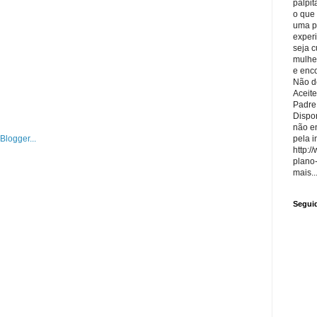
palpit
o que
uma p
exper
seja 
mulhe
e enco
Não de
Aceite
Padre
Dispon
não e
pela i
http:/
plano
mais..
Segui