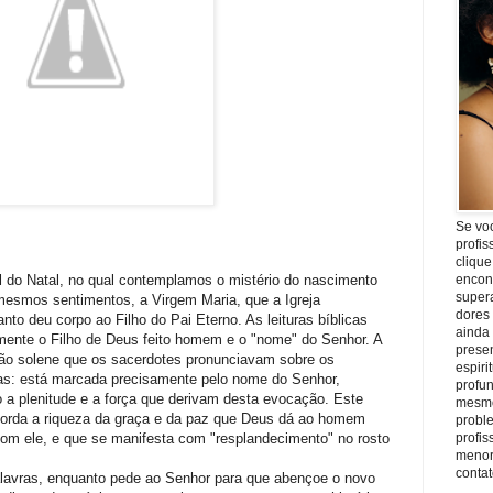
Se vo
profis
clique
al do Natal, no qual contemplamos o mistério do nascimento
encon
super
mesmos sentimentos, a Virgem Maria, que a Igreja
dores
o deu corpo ao Filho do Pai Eterno. As leituras bíblicas
ainda
lmente o Filho de Deus feito homem e o "nome" do Senhor. A
prese
nção solene que os sacerdotes pronunciavam sobre os
espiri
osas: está marcada precisamente pelo nome do Senhor,
profu
 a plenitude e a força que derivam desta evocação. Este
mesmo
recorda a riqueza da graça e da paz que Deus dá ao homem
proble
om ele, e que se manifesta com "resplandecimento" no rosto
profi
menor
conta
palavras, enquanto pede ao Senhor para que abençoe o novo