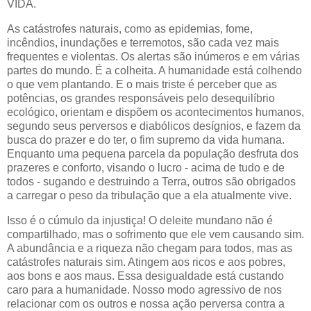
VIDA.
As catástrofes naturais, como as epidemias, fome,
incêndios, inundações e terremotos, são cada vez mais
frequentes e violentas. Os alertas são inúmeros e em várias
partes do mundo. É a colheita. A humanidade está colhendo
o que vem plantando. E o mais triste é perceber que as
potências, os grandes responsáveis pelo desequilíbrio
ecológico, orientam e dispõem os acontecimentos humanos,
segundo seus perversos e diabólicos desígnios, e fazem da
busca do prazer e do ter, o fim supremo da vida humana.
Enquanto uma pequena parcela da população desfruta dos
prazeres e conforto, visando o lucro - acima de tudo e de
todos - sugando e destruindo a Terra, outros são obrigados
a carregar o peso da tribulação que a ela
atualmente
vive.
Isso é o cúmulo da injustiça! O deleite mundano não é
compartilhado
, mas o sofrimento que ele vem causando sim.
A abundância e a riqueza não chegam para todos, mas as
catástrofes naturais sim. Atingem aos ricos e aos pobres,
aos bons e aos maus. Essa desigualdade está custando
caro para a humanidade. Nosso modo agressivo de nos
relacionar com os outros e nossa
ação
perversa contra a