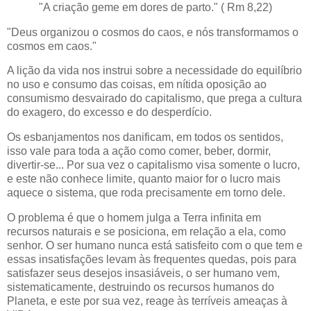
"A criação geme em dores de parto." (
Rm
8,22)
"Deus organizou o
cosmos
do caos, e nós transformamos o
cosmos
em caos."
A lição da vida nos instrui sobre a necessidade do equilíbrio
no uso e consumo das coisas, em nítida oposição ao
consumismo desvairado do capitalismo, que prega a cultura
do exagero, do excesso e do desperdício.
Os esbanjamentos nos danificam, em todos os sentidos,
isso vale para toda a
ação
como comer, beber, dormir,
divertir-se... Por sua vez o capitalismo visa somente o lucro,
e este não conhece limite, quanto maior for o lucro mais
aquece o sistema, que roda precisamente em torno dele.
O problema é que o homem julga a Terra infinita em
recursos naturais e se posiciona, em relação a ela, como
senhor. O ser humano nunca está satisfeito com o que tem e
essas
insatisfações
levam às frequentes quedas, pois para
satisfazer seus desejos
insasiáveis
, o ser humano vem,
sistematicamente, destruindo os recursos humanos do
Planeta, e este por sua vez, reage às terríveis ameaças à