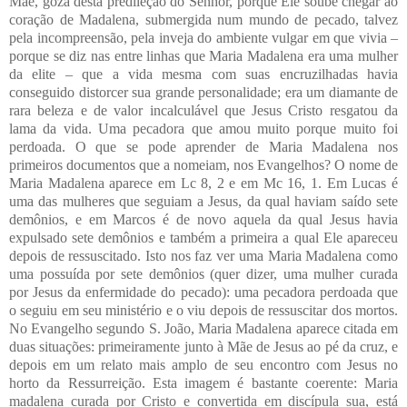
Mãe, goza desta predileção do Senhor, porque Ele soube chegar ao
coração de Madalena, submergida num mundo de pecado, talvez
pela incompreensão, pela inveja do ambiente vulgar em que vivia –
porque se diz nas entre linhas que Maria Madalena era uma mulher
da elite – que a vida mesma com suas encruzilhadas havia
conseguido distorcer sua grande personalidade; era um diamante de
rara beleza e de valor incalculável que Jesus Cristo resgatou da
lama da vida. Uma pecadora que amou muito porque muito foi
perdoada.
O que se pode aprender de Maria Madalena nos
primeiros documentos que a nomeiam, nos Evangelhos? O nome de
Maria Madalena aparece em Lc 8, 2 e em Mc 16, 1. Em Lucas é
uma das mulheres que seguiam a Jesus, da qual haviam saído sete
demônios, e em Marcos é de novo aquela da qual Jesus havia
expulsado sete demônios e também a primeira a qual Ele apareceu
depois de ressuscitado. Isto nos faz ver uma Maria Madalena como
uma possuída por sete demônios (quer dizer, uma mulher curada
por Jesus da enfermidade do pecado): uma pecadora perdoada que
o seguiu em seu ministério e o viu depois de ressuscitar dos mortos.
No Evangelho segundo S. João, Maria Madalena aparece citada em
duas situações: primeiramente junto à Mãe de Jesus ao pé da cruz, e
depois em um relato mais amplo de seu encontro com Jesus no
horto da Ressurreição. Esta imagem é bastante coerente: Maria
madalena curada por Cristo e convertida em discípula sua, está