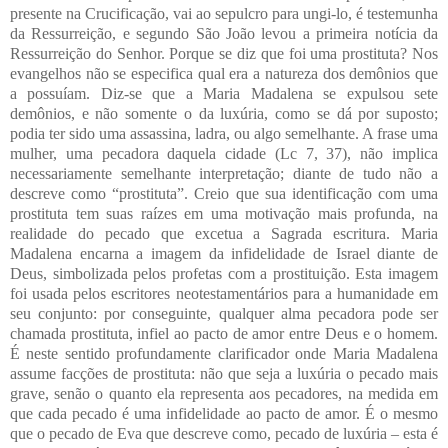
presente na Crucificação, vai ao sepulcro para ungi-lo, é testemunha
da Ressurreição, e segundo São João levou a primeira notícia da
Ressurreição do Senhor.
Porque se diz que foi uma prostituta?
Nos
evangelhos não se especifica qual era a natureza dos demônios que
a possuíam. Diz-se que a Maria Madalena se expulsou sete
demônios, e não somente o da luxúria, como se dá por suposto;
podia ter sido uma assassina, ladra, ou algo semelhante. A frase uma
mulher, uma pecadora daquela cidade (Lc 7, 37), não implica
necessariamente semelhante interpretação; diante de tudo não a
descreve como “prostituta”. Creio que sua identificação com uma
prostituta tem suas raízes em uma motivação mais profunda, na
realidade do pecado que excetua a Sagrada escritura. Maria
Madalena encarna a imagem da infidelidade de Israel diante de
Deus, simbolizada pelos profetas com a prostituição. Esta imagem
foi usada pelos escritores neotestamentários para a humanidade em
seu conjunto: por conseguinte, qualquer alma pecadora pode ser
chamada prostituta, infiel ao pacto de amor entre Deus e o homem.
É neste sentido profundamente clarificador onde Maria Madalena
assume facções de prostituta: não que seja a luxúria o pecado mais
grave, senão o quanto ela representa aos pecadores, na medida em
que cada pecado é uma infidelidade ao pacto de amor. É o mesmo
que o pecado de Eva que descreve como, pecado de luxúria – esta é