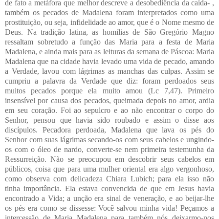
de fato a metáfora que melhor descreve a desobediência da caída- ,
também os pecados de Madalena foram interpretados como uma
prostituição, ou seja, infidelidade ao amor, que é o Nome mesmo de
Deus.
Na tradição latina, as homilias de São Gregório Magno
ressaltam sobretudo a função das Maria para a festa de Maria
Madalena, e ainda mais para as leituras da semana de Páscoa:
Maria
Madalena que na cidade havia levado uma vida de pecado, amando
a Verdade, lavou com lágrimas as manchas das culpas. Assim se
cumpriu a palavra da Verdade que diz: foram perdoados seus
muitos pecados porque ela muito amou (Lc 7,47). Primeiro
insensível por causa dos pecados, queimada depois no amor, ardia
em seu coração. Foi ao sepulcro e ao não encontrar o corpo do
Senhor, pensou que havia sido roubado e assim o disse aos
discípulos.
Pecadora perdoada, Madalena que lava os pés do
Senhor com suas lágrimas secando-os com seus cabelos e ungindo-
os com o óleo de nardo, converte-se nem primeira testemunha da
Ressurreição. Não se preocupou em descobrir seus cabelos em
públicos, coisa que para uma mulher oriental era algo vergonhoso,
como observa com delicadeza Chiara Lubich; para ela isso não
tinha importância. Ela estava convencida de que em Jesus havia
encontrado a Vida; a unção era sinal de veneração, e ao beijar-lhe
os pés era como se dissesse: Você salvou minha vida!
Peçamos a
intercessão de Maria Madalena para também nós deixarmo-nos