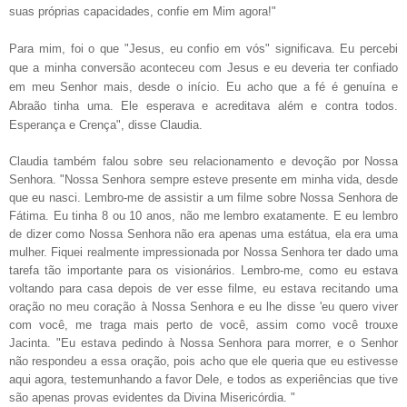
suas próprias capacidades, confie em Mim agora!"
Para mim, foi o que "Jesus, eu confio em vós" significava.
Eu
percebi
que a minha conversão aconteceu com Jesus
e eu deveria ter confiado
em meu Senhor mais, desde o início. Eu
acho que a fé é genuína e
Abraão tinha uma. Ele esperava e a
creditava além e contra todos.
Esperança e Crença
"
, disse Claudia.
Claudia também falou sobre seu relacionamento e devoção por Nossa
Senhora.
"Nossa Senhora sempre esteve presente em minha vida, desde
que eu
nasci.
Lembro-me de assistir a um filme sobre Nossa Senhora de
Fátima.
Eu tinha 8 ou 10 anos, não me lembro exatamente.
E eu
lembro
de dizer como Nossa Senhora não era apenas uma estátua, ela era uma
mulher.
Fiquei realmente impressionada por Nossa Senhora ter dado uma
tarefa tão importante
para os visionários.
Lembro-me, como eu estava
voltando para casa
depois de ver esse filme, eu estava recitando uma
oração no meu coração
à Nossa Senhora e eu lhe disse 'eu quero viver
com você
, me traga mais perto de você, assim como você trouxe
Jacinta. "Eu estava
pedindo
à
Nossa Senhora para morrer, e o Senhor
não respondeu a essa oração, pois
acho que ele queria que eu estivesse
aqui agora, testemunhando a favor Dele, e todos as
experiências que tive
são apenas provas evidentes da Divina Misericórdia.
"