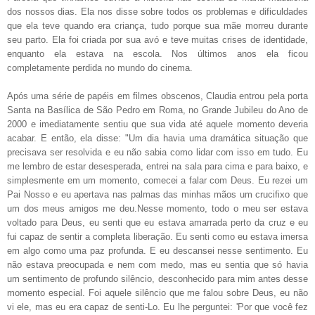
dos nossos dias.
Ela nos disse
sobre todos os problemas e dificuldades
que ela teve quando era
criança, tudo porque sua mãe morreu durante
seu parto.
Ela foi
criada por sua avó e teve muitas crises de identidade,
enquanto ela estava
na escola. Nos últimos anos ela ficou
completamente perdida no mundo do cinema
.
Após uma série de papéis em filmes obscenos, Claudia
entrou pela porta
Santa na Basílica de São Pedro em Roma, no
Grande Jubileu do Ano de
2000 e imediatamente sentiu que sua vida até aquele momento deveria
acabar
.
E então, ela disse:
"Um dia havia uma dramática situação que
precisava ser
resolvida e eu não sabia como lidar com isso em tudo.
Eu
me lembro de
estar desesperada, entrei na sala para cima e para baixo, e
simplesmente em
um momento, comecei a falar com Deus.
Eu rezei um
Pai Nosso e eu
apertava nas palmas das minhas mãos um crucifixo que
um
dos meus amigos me deu.
Nesse momento,
todo o meu ser estava
voltado para Deus, eu senti que eu estava amarrada
perto da cruz e eu
fui capaz de sentir a completa liberação. Eu
senti como eu estava imersa
em algo como uma paz profunda.
E eu
descansei nesse sentimento.
Eu
não estava preocupada e nem com medo, mas eu
sentia que só havia
um sentimento de profundo silêncio,
desconhecido para mim antes desse
momento especial.
Foi aquele silêncio
que me falou sobre Deus, eu não
vi ele, mas eu era capaz de
senti-Lo.
Eu lhe perguntei: 'Por que você fez