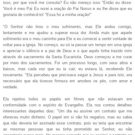
isso, por que você me consola? E
u não mereço isso "Então eu disse:
'Você é meu Pai Eu
rezei a oração do Pai Nosso e eu lhe disse que eu
gostaria de conhecê-lo! "Essa foi a minha oração!"
"O Senhor não tirou o meu sofrimento, mas Ele andou comigo,
lentamente e me ajudou a superar essa dor.
Ainda mais que aquele
sofrimento era o meu caminho para Ele e eu comecei a sentir vontade de
voltar para a igreja.
No começo, eu só ia passar um tempo em
uma igreja
e apreciar o silêncio e a paz de Deus e o que aquilo tinha trazido
mim
através do sacramento da Santa Eucaristia.
Deus começou a me curar
por meio dos sacramentos.
Foi um processo longo, com seus altos e
baixos, mas cada vez que eu ia cair, eu estava lá, recebendo Ele
novamente. "Ela percebeu que precisava seguir a Jesus e para isto, era
necessário que ela tivesse firmeza em amobos os pés
, com amor e
verdade.
Ela
rejeitou todos os papéis em filmes que não estavam em
conformidade
com o espírito do Evangelho.
Ela nos contou detalhes
interessantes d
aqueles dias: "Um dia eu assinei um contrato que me
ofereceu muit
o dinheiro.
O papel em si não foi negativo, mas eu sabia
que não deveria
ter assinado esse contrato, pois eu teria que encontrar
as mesmas
pessoas que eu tinha prometido ao Senhor, eu não