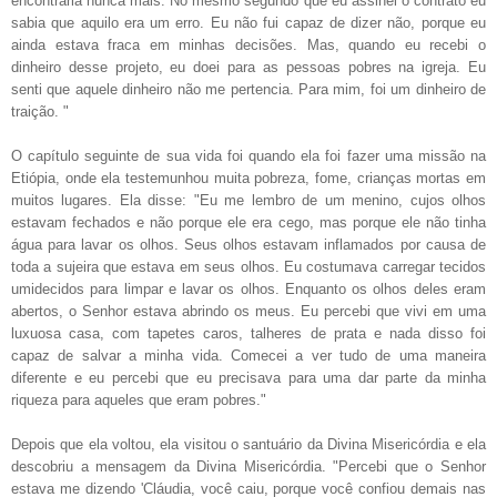
encontraria nunca mais. No mesmo
segundo que eu assinei o contrato eu
sabia que aquilo era um erro.
Eu
não fui capaz de dizer não, porque eu
ainda estava fraca em minhas decisões.
Mas, quando eu recebi o
dinheiro desse projeto, eu doei
para as pessoas pobres na igreja.
Eu
senti que aquele dinheiro não me pertencia. P
ara mim, foi um dinheiro de
traição. "
O capítulo seguinte de sua vida foi quando ela foi fazer uma missão
na
Etiópia, onde ela testemunhou muita pobreza, fome,
crianças mortas em
muitos lugares.
Ela disse: "Eu me lembro de
um menino, cujos olhos
estavam fechados e não porque ele era cego, mas
porque ele não tinha
água para lavar os olhos.
Seus olhos estavam
inflamados por causa de
toda a sujeira que estava em seus olhos.
Eu costumava carregar
tecidos
umidecidos para limpar e lavar os olhos. Enquanto os olhos deles eram
a
bertos, o Senhor estava abrindo os meus.
Eu percebi que vivi
em uma
luxuosa casa, com tapetes caros, talheres de prata e
nada disso foi
capaz de salvar a minha vida.
Comecei a ver tudo
de uma maneira
diferente e eu percebi que eu precisava para uma dar parte da minha
riqueza para aqueles que eram pobres."
Depois que ela voltou, ela visitou o santuário da Divina Misericórdia e
ela
descobriu a mensagem da Divina Misericórdia.
"Percebi
que o Senhor
estava me dizendo 'Cláudia, você caiu, p
orque você confiou demais nas