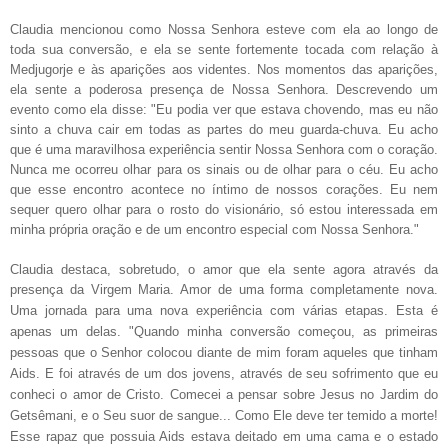
Claudia mencionou como Nossa Senhora esteve com ela ao longo de
toda sua
conversão, e ela se sente fortemente tocada com relação à
Medjugorje e às
aparições aos videntes.
Nos momentos das aparições,
ela
sente a poderosa presença de Nossa Senhora.
Descrevendo um
evento como ela
disse: "Eu podia ver que estava chovendo, mas eu não
sinto a chuva
cair em todas as partes do meu guarda-chuva.
Eu acho
que é uma maravilhosa
experiência sentir Nossa Senhora com o coração.
Nunca me ocorreu
olhar para os sinais ou de olhar para o céu.
Eu acho
que esse
encontro acontece no íntimo de nossos corações.
Eu nem
sequer
quero olhar para o rosto do visionário, só estou interessada
em
minha própria oração e de um encontro especial com Nossa Senhora.
"
Claudia destaca, sobretudo, o amor que ela sente agora através da
presença da Virgem Maria.
Amor de uma forma completamente nova.
Uma jornada para
uma nova experiência com várias etapas.
Esta é
apenas um delas.
"Quando minha conversão começou, as primeiras
pessoas que o Senhor colocou
diante de mim foram aqueles que tinham
Aids.
E foi através de um dos
jovens, através de seu sofrimento que eu
conheci o amor de Cristo
.
Comecei a pensar sobre Jesus no Jardim do
Getsêmani, e
o Seu suor de sangue... Como Ele deve ter temido a morte!
Esse rapaz que possuia Aids estava deitado em uma cama e o
estado