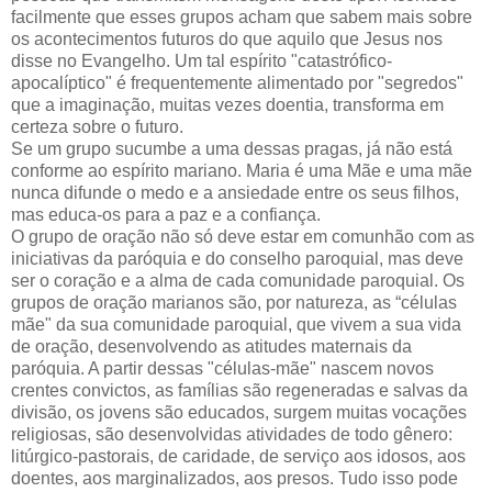
facilmente que esses grupos acham que sabem mais sobre
os acontecimentos futuros do que aquilo que Jesus nos
disse no Evangelho. Um tal espírito "catastrófico-
apocalíptico" é frequentemente alimentado por "segredos"
que a imaginação, muitas vezes doentia, transforma em
certeza sobre o futuro.
Se um grupo sucumbe a uma dessas pragas, já não está
conforme ao espírito mariano. Maria é uma Mãe e uma mãe
nunca difunde o medo e a ansiedade entre os seus filhos,
mas educa-os para a paz e a confiança.
O grupo de oração não só deve estar em comunhão com as
iniciativas da paróquia e do conselho paroquial, mas deve
ser o coração e a alma de cada comunidade paroquial. Os
grupos de oração marianos são, por natureza, as “células
mãe" da sua comunidade paroquial, que vivem a sua vida
de oração, desenvolvendo as atitudes maternais da
paróquia. A partir dessas "células-mãe" nascem novos
crentes convictos, as famílias são regeneradas e salvas da
divisão, os jovens são educados, surgem muitas vocações
religiosas, são desenvolvidas atividades de todo gênero:
litúrgico-pastorais, de caridade, de serviço aos idosos, aos
doentes, aos marginalizados, aos presos. Tudo isso pode