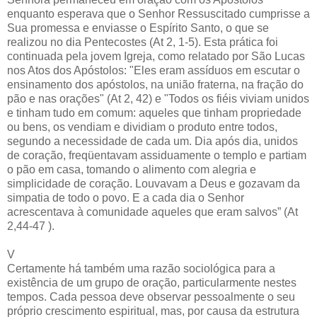
enquanto esperava que o Senhor Ressuscitado cumprisse a
Sua promessa e enviasse o Espírito Santo, o que se
realizou no dia Pentecostes (At 2, 1-5). Esta prática foi
continuada pela jovem Igreja, como relatado por São Lucas
nos Atos dos Apóstolos: "Eles eram assíduos em escutar o
ensinamento dos apóstolos, na união fraterna, na fração do
pão e nas orações" (At 2, 42) e "Todos os fiéis viviam unidos
e tinham tudo em comum: aqueles que tinham propriedade
ou bens, os vendiam e dividiam o produto entre todos,
segundo a necessidade de cada um. Dia após dia, unidos
de coração, freqüentavam assiduamente o templo e partiam
o pão em casa, tomando o alimento com alegria e
simplicidade de coração. Louvavam a Deus e gozavam da
simpatia de todo o povo. E a cada dia o Senhor
acrescentava à comunidade aqueles que eram salvos” (At
2,44-47 ).
V
Certamente há também uma razão sociológica para a
existência de um grupo de oração, particularmente nestes
tempos. Cada pessoa deve observar pessoalmente o seu
próprio crescimento espiritual, mas, por causa da estrutura