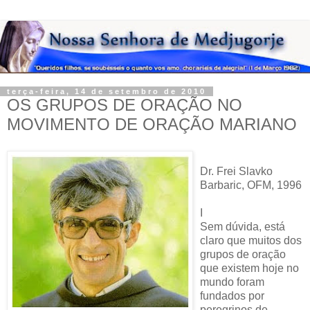
terça-feira, 14 de setembro de 2010
OS GRUPOS DE ORAÇÃO NO
MOVIMENTO DE ORAÇÃO MARIANO
Dr. Frei Slavko
Barbaric, OFM, 1996
I
Sem dúvida, está
claro que muitos dos
grupos de oração
que existem hoje no
mundo foram
fundados por
peregrinos de