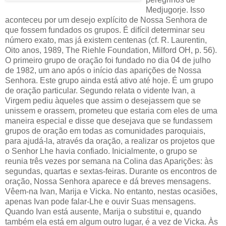
Medjugorje. Isso
aconteceu por um desejo explícito de Nossa Senhora de
que fossem fundados os grupos. É difícil determinar seu
número exato, mas já existem centenas (cf. R. Laurentin,
Oito anos, 1989, The Riehle Foundation, Milford OH, p. 56).
O primeiro grupo de oração foi fundado no dia 04 de julho
de 1982, um ano após o início das aparições de Nossa
Senhora. Este grupo ainda está ativo até hoje. É um grupo
de oração particular. Segundo relata o vidente Ivan, a
Virgem pediu àqueles que assim o desejassem que se
unissem e orassem, prometeu que estaria com eles de uma
maneira especial e disse que desejava que se fundassem
grupos de oração em todas as comunidades paroquiais,
para ajudá-la, através da oração, a realizar os projetos que
o Senhor Lhe havia confiado. Inicialmente, o grupo se
reunia três vezes por semana na Colina das Aparições: às
segundas, quartas e sextas-feiras. Durante os encontros de
oração, Nossa Senhora aparece e dá breves mensagens.
Vêem-na Ivan, Marija e Vicka. No entanto, nestas ocasiões,
apenas Ivan pode falar-Lhe e ouvir Suas mensagens.
Quando Ivan está ausente, Marija o substitui e, quando
também ela está em algum outro lugar, é a vez de Vicka. Às