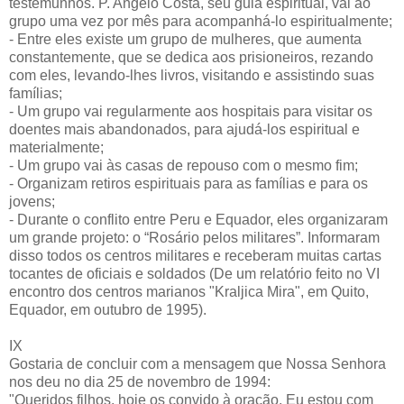
testemunhos. P. Angelo Costa, seu guia espiritual, vai ao
grupo uma vez por mês para acompanhá-lo espiritualmente;
- Entre eles existe um grupo de mulheres, que aumenta
constantemente, que se dedica aos prisioneiros, rezando
com eles, levando-lhes livros, visitando e assistindo suas
famílias;
- Um grupo vai regularmente aos hospitais para visitar os
doentes mais abandonados, para ajudá-los espiritual e
materialmente;
- Um grupo vai às casas de repouso com o mesmo fim;
- Organizam retiros espirituais para as famílias e para os
jovens;
- Durante o conflito entre Peru e Equador, eles organizaram
um grande projeto: o “Rosário pelos militares”. Informaram
disso todos os centros militares e receberam muitas cartas
tocantes de oficiais e soldados (De um relatório feito no VI
encontro dos centros marianos "Kraljica Mira", em Quito,
Equador, em outubro de 1995).
IX
Gostaria de concluir com a mensagem que Nossa Senhora
nos deu no dia 25 de novembro de 1994:
"Queridos filhos, hoje os convido à oração. Eu estou com