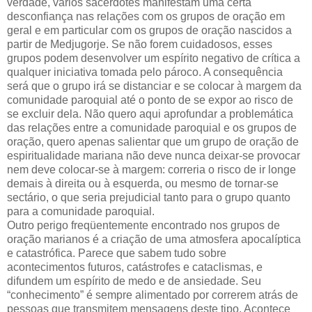
verdade, vários sacerdotes manifestam uma certa
desconfiança nas relações com os grupos de oração em
geral e em particular com os grupos de oração nascidos a
partir de Medjugorje. Se não forem cuidadosos, esses
grupos podem desenvolver um espírito negativo de crítica a
qualquer iniciativa tomada pelo pároco. A consequência
será que o grupo irá se distanciar e se colocar à margem da
comunidade paroquial até o ponto de se expor ao risco de
se excluir dela. Não quero aqui aprofundar a problemática
das relações entre a comunidade paroquial e os grupos de
oração, quero apenas salientar que um grupo de oração de
espiritualidade mariana não deve nunca deixar-se provocar
nem deve colocar-se à margem: correria o risco de ir longe
demais à direita ou à esquerda, ou mesmo de tornar-se
sectário, o que seria prejudicial tanto para o grupo quanto
para a comunidade paroquial.
Outro perigo freqüentemente encontrado nos grupos de
oração marianos é a criação de uma atmosfera apocalíptica
e catastrófica. Parece que sabem tudo sobre
acontecimentos futuros, catástrofes e cataclismas, e
difundem um espírito de medo e de ansiedade. Seu
“conhecimento” é sempre alimentado por correrem atrás de
pessoas que transmitem mensagens deste tipo. Acontece