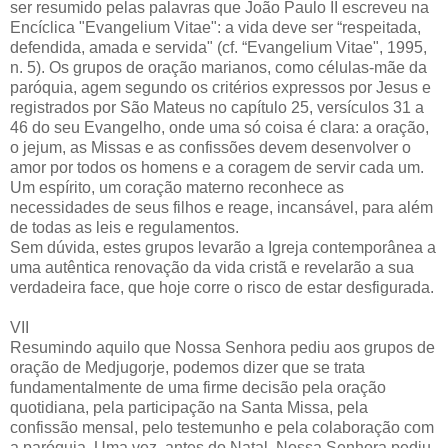
ser resumido pelas palavras que João Paulo II escreveu na
Encíclica "Evangelium Vitae": a vida deve ser “respeitada,
defendida, amada e servida" (cf. “Evangelium Vitae", 1995,
n. 5). Os grupos de oração marianos, como células-mãe da
paróquia, agem segundo os critérios expressos por Jesus e
registrados por São Mateus no capítulo 25, versículos 31 a
46 do seu Evangelho, onde uma só coisa é clara: a oração,
o jejum, as Missas e as confissões devem desenvolver o
amor por todos os homens e a coragem de servir cada um.
Um espírito, um coração materno reconhece as
necessidades de seus filhos e reage, incansável, para além
de todas as leis e regulamentos.
Sem dúvida, estes grupos levarão a Igreja contemporânea a
uma autêntica renovação da vida cristã e revelarão a sua
verdadeira face, que hoje corre o risco de estar desfigurada.
VII
Resumindo aquilo que Nossa Senhora pediu aos grupos de
oração de Medjugorje, podemos dizer que se trata
fundamentalmente de uma firme decisão pela oração
quotidiana, pela participação na Santa Missa, pela
confissão mensal, pelo testemunho e pela colaboração com
a paróquia. Uma vez, antes do Natal, Nossa Senhora pediu