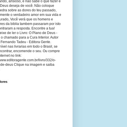
ando, ansioso, e não sabe o que fazer e
 Deus deseja de você. Não coloque
edra sobre as dores do teu passado,
imente o verdadeiro amor em sua vida e
curado, Você verá que os homens e
res da biblia tambem passaram por isto
ntraram a resposta. Encontre a tua!
ixe de ler o Livro: O Plano de Deus -
 o chamado para a Cura Interior. Autor
 Fernando Tadeu - Editora Gente.
ível nas livrarias em todo o Brasil, se
ncontrar, encomende o seu. Ou compre
nternet no link:
/www.editoragente.com.br/livro/332/o-
-de-deus Clique na imagem e saiba
.
dores