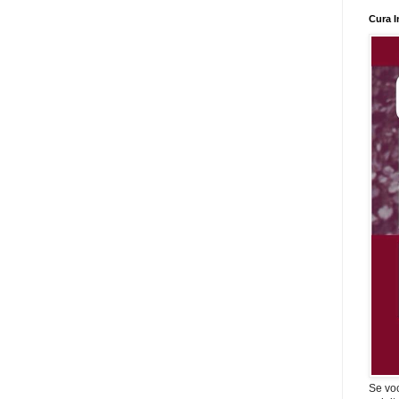
Cura I
Se vo