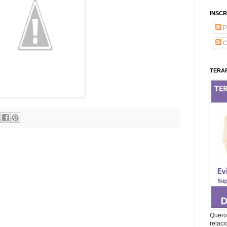
INSCR
P
C
TERAP
Quero 
relac