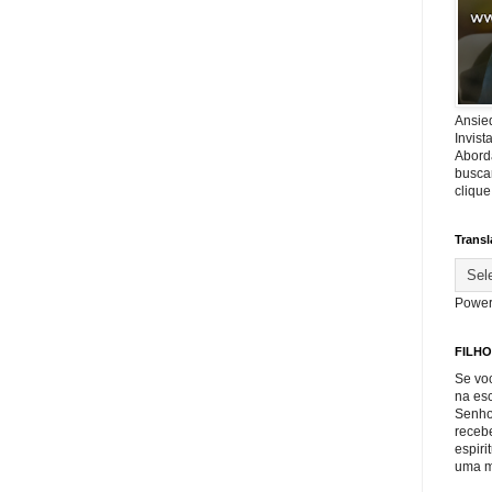
Ansie
Invis
Abord
buscar
cliqu
Transl
Power
FILHO
Se voc
na es
Senho
recebe
espiri
uma m