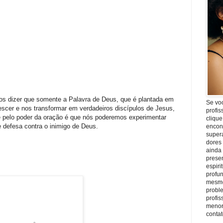
os dizer que somente a Palavra de Deus, que é plantada em
Se vo
scer e nos transformar em verdadeiros discípulos de Jesus,
profis
 pelo poder da oração é que nós poderemos experimentar
clique
e defesa contra o inimigo de Deus.
encon
super
dores
ainda
prese
espiri
profu
mesmo
proble
profi
menor
conta