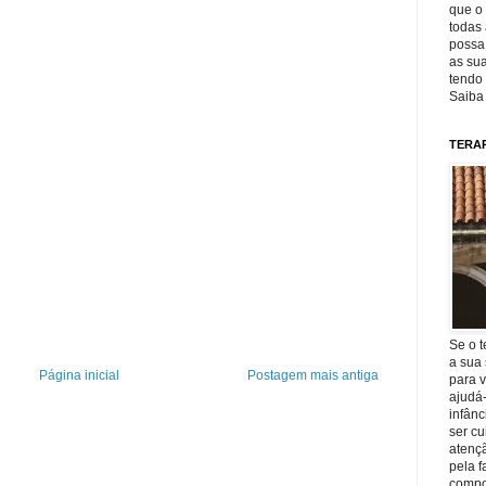
que o 
todas 
possa 
as sua
tendo 
Saiba
TERA
Se o t
a sua 
Página inicial
Postagem mais antiga
para v
ajudá
infânc
ser c
atençã
pela f
compo