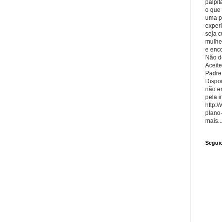
palpit
o que
uma p
exper
seja 
mulhe
e enco
Não de
Aceite
Padre
Dispon
não e
pela i
http:/
plano
mais..
Segui