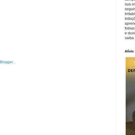
sua o
seguin
Irrita
Inibiç
apren
fobias
e duv
saiba 
Alívio