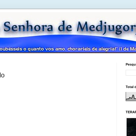
Pesqui
do
Total 
TERAP