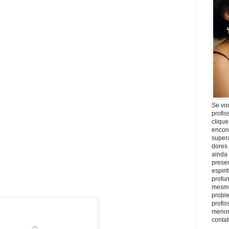
Se vo
profis
clique
encon
super
dores
ainda
prese
espiri
profu
mesmo
proble
profi
menor
conta