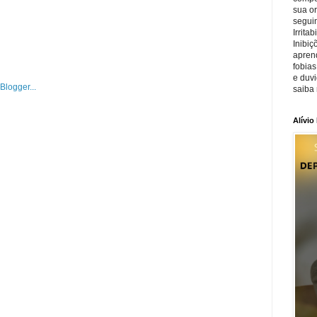
sua o
seguin
Irrita
Inibiç
apren
fobias
e duv
saiba 
Alívio