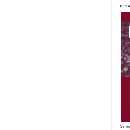
Cura I
Se vo