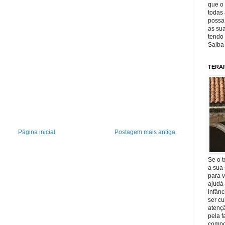
que o 
todas 
possa 
as sua
tendo 
Saiba
TERA
Página inicial
Postagem mais antiga
Se o t
a sua 
para v
ajudá
infânc
ser c
atençã
pela f
compo