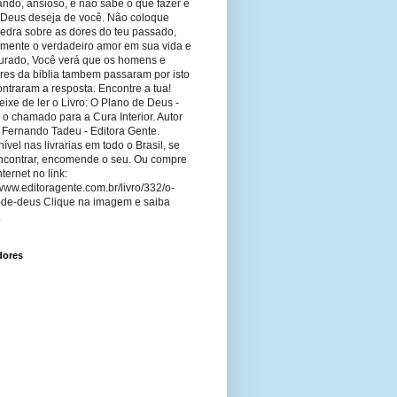
ando, ansioso, e não sabe o que fazer e
 Deus deseja de você. Não coloque
edra sobre as dores do teu passado,
imente o verdadeiro amor em sua vida e
curado, Você verá que os homens e
res da biblia tambem passaram por isto
ntraram a resposta. Encontre a tua!
ixe de ler o Livro: O Plano de Deus -
 o chamado para a Cura Interior. Autor
 Fernando Tadeu - Editora Gente.
ível nas livrarias em todo o Brasil, se
ncontrar, encomende o seu. Ou compre
nternet no link:
/www.editoragente.com.br/livro/332/o-
-de-deus Clique na imagem e saiba
.
dores