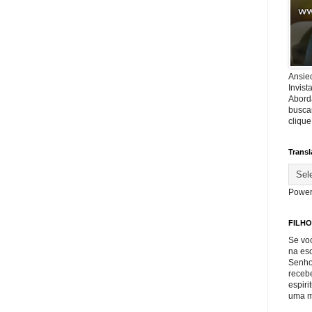
Ansie
Invis
Abord
buscar
cliqu
Transl
Power
FILHO
Se voc
na es
Senho
recebe
espiri
uma m