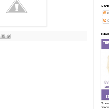
INSCR
P
C
TERAP
Quero 
relac