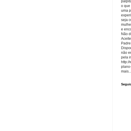
palpit
o que
uma p
exper
seja 
mulhe
e enco
Não de
Aceite
Padre
Dispon
não e
pela i
http:/
plano
mais..
Segui