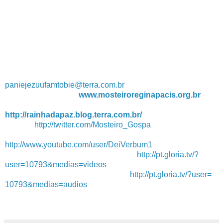
Você está rezando com a sua família, com os seus filhos?
Como você vive a verdade em sua família?
Quais são os propósitos que hoje o Senhor te inspira para mudar de
vida?
Que o Senhor que é três vezes Santo, vos abençoe: “Em nome do
Pai, e do Filho e do Espírito Santo”. Amém!!!
Pe. Mateus Maria, FMDJ
paniejezuufamtobie@terra.com.
br
Visite o nosso site:
www.mosteiroreginapacis.org.br
Visite a nossa página de espiritualidade Mariana
http://rainhadapaz.blog.terra.
com.br/
Twitter:
http://twitter.com/Mosteiro_
Gospa
Comentário do Evangelho de Domingo:
http://www.youtube.com/user/
DeiVerbum1
Vídeos de espiritualidade Mariana:
http://pt.gloria.tv/?
user=
10793&medias=videos
Áudios de espiritualidade Mariana:
http://pt.gloria.tv/?user=
10793&medias=audios
Panie Jezu Ufam Tobie!