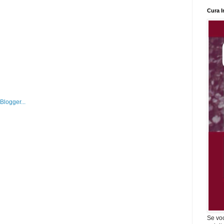
Cura I
Se vo