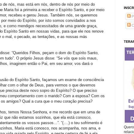
o de nós, mas está em nós, dentro de nós por meio do
INSCR
 Maria foi a primeira a receber o Espírito Santo, e por meio
 Amor, recebeu e gerou Jesus. Também nós, se queremos
P
 por meio do Espírito, por isto somos convidados a nos
C
imo, e como mendigos necessitados de uma grande graça,
o Espírito Santo em nossas vidas, para que ele nos renove
r o mal, o pecado, as tentações, e as nossas más
TERAP
sse: “Queridos Filhos, peçam o dom do Espírito Santo,
em tudo”. O próprio Jesus disse: “Se vós que sois maus,
ilhos, imaginem então o Pai, em seu amor, vos dará o
fusão do Espírito Santo, façamos um exame de consciência
olhar com o olhar de Deus, para vermos o que devemos
ue precisa deste novo sopro do Espírito? O que preciso
o meu comportamento com o marido? Com a esposa? Com os
m os amigos? Qual a cura que o meu coração precisa?
hos, temos Nossa Senhora, e me recordo que em uma de
diz que não estamos sozinhos, que ela está conosco,
atentamente os vossos passos…”. “(….) o teu sofrimento é
Quero 
zinhos, Maria está conosco, nos acompanha, nos ama, e
relac
 vida guiada pelo Espírito, e neste certeza de fé a ela