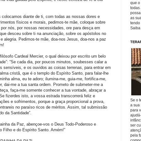
que o 
todas 
possa 
colocamos diante de ti, com todas as nossas dores e
as sua
rimentos físicos e morais, pedimos-te mãe, coloque sobre
tendo 
 por nós, por nossas necessidades, ore para desça em
Saiba
ue desceu sobre ti na anunciação, sobre os apóstolos no
 e alegria. Pedimos-te mãe, doa-nos Jesus, doa-nos a paz
TERA
ém!
ilósofo Cardeal Mercier, o qual deixou por escrito um belo
idade”: “Se cada dia, por poucos minutos, soubesses calar a
s sensíveis, e os ouvidos as coisas terrenas, para entrar em
ma cristã, que é o templo do Espírito Santo, para falar-lhe
 minha alma, eu te adoro; ilumina-me, guia-me, fortifica-me,
r, dai-me a tua santa ordem. Prometo de submeter-me a
teça, faça-me somente conhecer a tua vontade, abraçar a
Se fizerdes isto, a vossa estrada transcorrerá feliz e
Se o t
ações e sofrimentos, porque a graça proporcional a prova,
a sua 
entrareis no paraíso ricos de méritos. Assim, tal submissão
para v
do da Santidade”.
ajudá
infânc
Rainha da Paz, abençoe-vos o Deus Todo-Poderoso e
ser c
o Filho e do Espírito Santo. Amém!”
atençã
pela f
compo