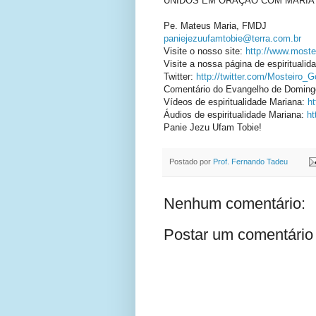
UNIDOS EM ORAÇÃO COM MARIA 
Pe. Mateus Maria, FMDJ
paniejezuufamtobie@terra.com.br
Visite o nosso site:
http://www.mostei
Visite a nossa página de espirituali
Twitter:
http://twitter.com/Mosteiro_
Comentário do Evangelho de Domin
Vídeos de espiritualidade Mariana:
h
Áudios de espiritualidade Mariana:
ht
Panie Jezu Ufam Tobie!
Postado por
Prof. Fernando Tadeu
Nenhum comentário:
Postar um comentário