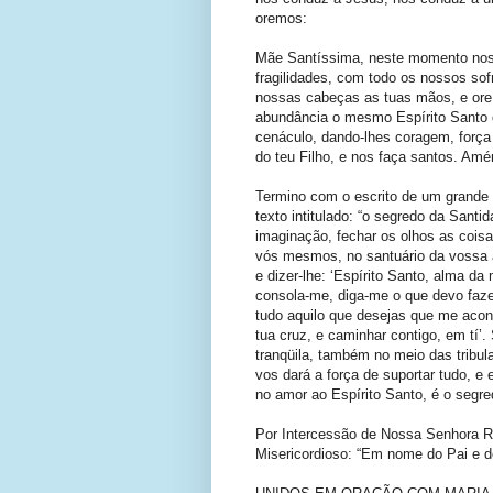
oremos:
Mãe Santíssima, neste momento nos 
fragilidades, com todo os nossos sof
nossas cabeças as tuas mãos, e ore
abundância o mesmo Espírito Santo q
cenáculo, dando-lhes coragem, força
do teu Filho, e nos faça santos. Am
Termino com o escrito de um grande f
texto intitulado: “o segredo da Sant
imaginação, fechar os olhos as coisa
vós mesmos, no santuário da vossa al
e dizer-lhe: ‘Espírito Santo, alma da
consola-me, diga-me o que devo faze
tudo aquilo que desejas que me acon
tua cruz, e caminhar contigo, em tí’. 
tranqüila, também no meio das tribul
vos dará a força de suportar tudo, e 
no amor ao Espírito Santo, é o segre
Por Intercessão de Nossa Senhora 
Misericordioso: “Em nome do Pai e d