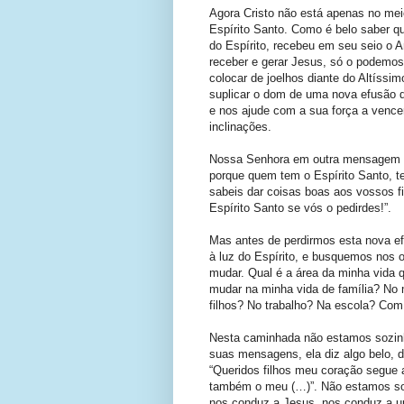
Agora Cristo não está apenas no mei
Espírito Santo. Como é belo saber que
do Espírito, recebeu em seu seio o
receber e gerar Jesus, só o podemos
colocar de joelhos diante do Altíss
suplicar o dom de uma nova efusão d
e nos ajude com a sua força a vence
inclinações.
Nossa Senhora em outra mensagem di
porque quem tem o Espírito Santo, t
sabeis dar coisas boas aos vossos f
Espírito Santo se vós o pedirdes!”.
Mas antes de perdirmos esta nova e
à luz do Espírito, e busquemos nos 
mudar. Qual é a área da minha vida q
mudar na minha vida de família? N
filhos? No trabalho? Na escola? Co
Nesta caminhada não estamos sozin
suas mensagens, ela diz algo belo, 
“Queridos filhos meu coração segue 
também o meu (…)”. Não estamos so
nos conduz a Jesus, nos conduz a uma