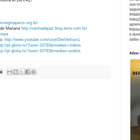
RAINHA DA PAZ!
sua o
seguin
Irrita
Inibiç
roreginapacis.org.br/
apren
dade Mariana
http://rainhadapaz.blog.terra.com.br/
fobias
Gospa
e duv
go:
http://www.youtube.com/user/DeiVerbum1
saiba 
ttp://pt.gloria.tv/?user=10793&medias=videos
tp://pt.gloria.tv/?user=10793&medias=audios
Alívio