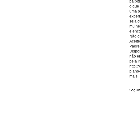
palpit
o que
uma p
exper
seja 
mulhe
e enco
Não de
Aceite
Padre
Dispon
não e
pela i
http:/
plano
mais..
Segui