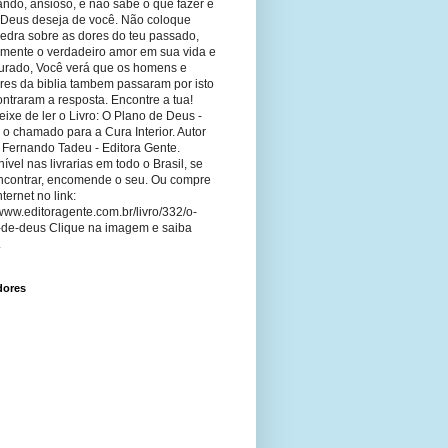
ando, ansioso, e não sabe o que fazer e
 Deus deseja de você. Não coloque
edra sobre as dores do teu passado,
imente o verdadeiro amor em sua vida e
curado, Você verá que os homens e
res da biblia tambem passaram por isto
ntraram a resposta. Encontre a tua!
ixe de ler o Livro: O Plano de Deus -
 o chamado para a Cura Interior. Autor
 Fernando Tadeu - Editora Gente.
ível nas livrarias em todo o Brasil, se
ncontrar, encomende o seu. Ou compre
nternet no link:
/www.editoragente.com.br/livro/332/o-
-de-deus Clique na imagem e saiba
.
dores