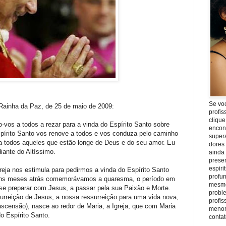
Se vo
ainha da Paz, de 25 de maio de 2009:
profis
clique
o-vos a todos a rezar para a vinda do Espírito Santo sobre
encon
spírito Santo vos renove a todos e vos conduza pelo caminho
super
a todos aqueles que estão longe de Deus e do seu amor. Eu
dores
iante do Altíssimo.
ainda
prese
espiri
ja nos estimula para pedirmos a vinda do Espírito Santo
profu
guns meses atrás comemorávamos a quaresma, o período em
mesmo
 se preparar com Jesus, a passar pela sua Paixão e Morte.
proble
eição de Jesus, a nossa ressurreição para uma vida nova,
profi
scensão), nasce ao redor de Maria, a Igreja, que com Maria
menor
o Espírito Santo.
conta