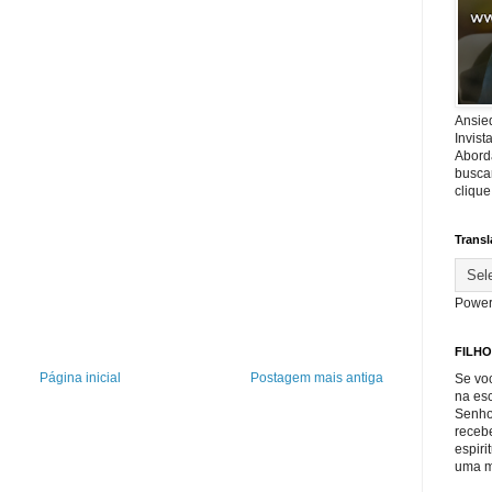
Ansie
Invis
Abord
buscar
cliqu
Transl
Power
FILHO
Página inicial
Postagem mais antiga
Se voc
na es
Senho
recebe
espiri
uma m