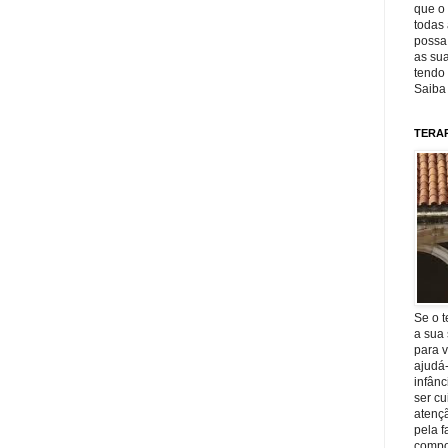
que o 
todas 
possa 
as sua
tendo 
Saiba
TERA
Se o t
a sua 
para v
ajudá
infânc
ser c
atençã
pela f
compo