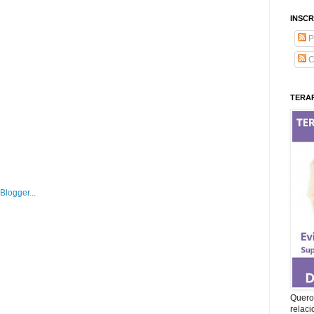
INSCR
P
C
TERAP
Quero 
relac