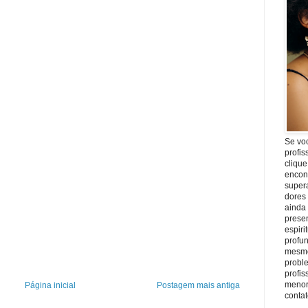
Se vo
profis
clique
encon
super
dores
ainda
prese
espiri
profu
mesmo
proble
profi
menor
Página inicial
Postagem mais antiga
conta