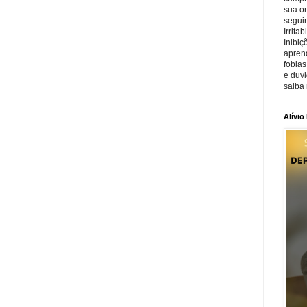
sua o
seguin
Irrita
Inibiç
apren
fobias
e duv
saiba 
Alívio