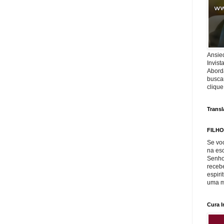
Ansie
Invis
Abord
buscar
cliqu
Transl
FILHO
Se voc
na es
Senho
recebe
espiri
uma m
Cura I