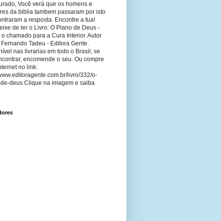
curado, Você verá que os homens e
res da biblia tambem passaram por isto
ntraram a resposta. Encontre a tua!
ixe de ler o Livro: O Plano de Deus -
 o chamado para a Cura Interior. Autor
 Fernando Tadeu - Editora Gente.
ível nas livrarias em todo o Brasil, se
ncontrar, encomende o seu. Ou compre
nternet no link:
/www.editoragente.com.br/livro/332/o-
-de-deus Clique na imagem e saiba
.
dores