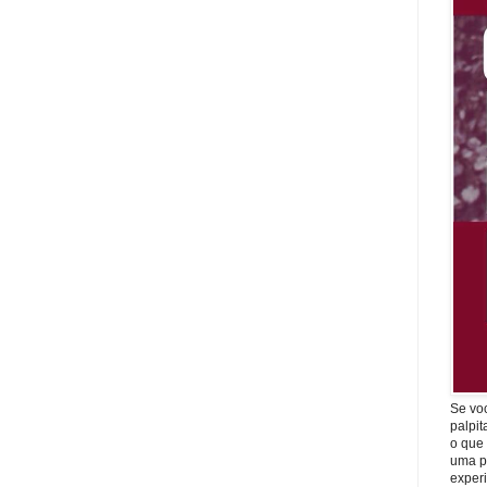
Se vo
palpit
o que
uma p
exper