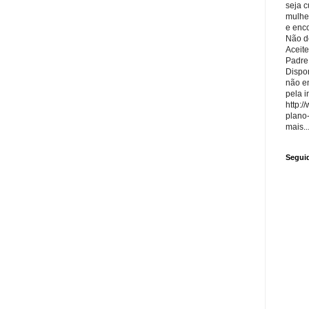
seja 
mulhe
e enco
Não de
Aceite
Padre
Dispon
não e
pela i
http:/
plano
mais..
Segui